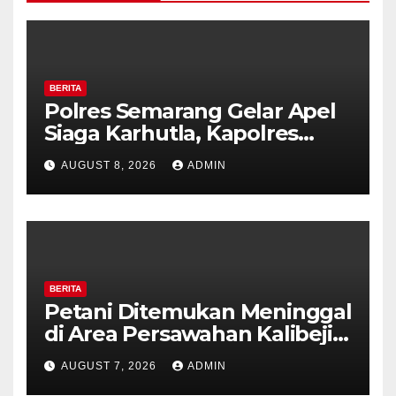
BERITA
Polres Semarang Gelar Apel
Siaga Karhutla, Kapolres
Tekankan Sinergi dan
AUGUST 8, 2026
ADMIN
Kesiapsiagaan Hadapi Musim
Kemarau.
BERITA
Petani Ditemukan Meninggal
di Area Persawahan Kalibeji,
Polisi Pastikan Tidak Ada
AUGUST 7, 2026
ADMIN
Tanda Kekerasan