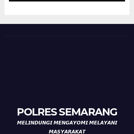
Diajak Aktifkan Ronda
POLRES SEMARANG
𝙈𝙀𝙇𝙄𝙉𝘿𝙐𝙉𝙂𝙄 𝙈𝙀𝙉𝙂𝘼𝙔𝙊𝙈𝙄 𝙈𝙀𝙇𝘼𝙔𝘼𝙉𝙄
𝙈𝘼𝙎𝙔𝘼𝙍𝘼𝙆𝘼𝙏