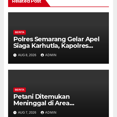
Related Post
BERITA
Polres Semarang Gelar Apel
Siaga Karhutla, Kapolres
Tekankan Sinergi dan
AUG 8, 2026
ADMIN
Kesiapsiagaan Hadapi Musim
Kemarau.
BERITA
Petani Ditemukan
Meninggal di Area
Persawahan Kalibeji, Polisi
AUG 7, 2026
ADMIN
Pastikan Tidak Ada Tanda