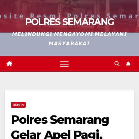
POLRES SEMARANG
𝙈𝙀𝙇𝙄𝙉𝘿𝙐𝙉𝙂𝙄 𝙈𝙀𝙉𝙂𝘼𝙔𝙊𝙈𝙄 𝙈𝙀𝙇𝘼𝙔𝘼𝙉𝙄
𝙈𝘼𝙎𝙔𝘼𝙍𝘼𝙆𝘼𝙏
BERITA
Polres Semarang
Gelar Apel Pagi,