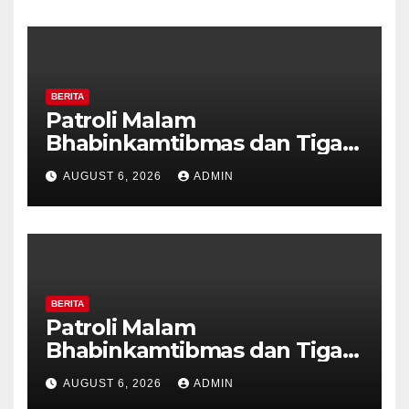
BERITA
Patroli Malam
Bhabinkamtibmas dan Tiga
Pilar Kelurahan Ungaran
AUGUST 6, 2026
ADMIN
Perkuat Kamtibmas, Warga
Diajak Aktifkan Ronda
BERITA
Patroli Malam
Bhabinkamtibmas dan Tiga
Pilar Kelurahan Ungaran
AUGUST 6, 2026
ADMIN
Perkuat Kamtibmas, Warga