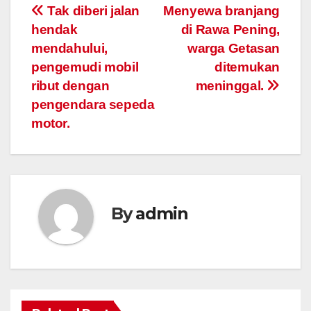
Post
Tak diberi jalan
Menyewa branjang
hendak
di Rawa Pening,
navigation
mendahului,
warga Getasan
pengemudi mobil
ditemukan
ribut dengan
meninggal.
pengendara sepeda
motor.
By
admin