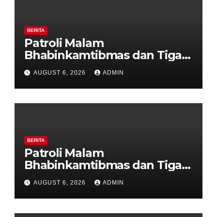
BERITA
Patroli Malam
Bhabinkamtibmas dan Tiga
Pilar Kelurahan Ungaran
AUGUST 6, 2026
ADMIN
Perkuat Kamtibmas, Warga
Diajak Aktifkan Ronda
BERITA
Patroli Malam
Bhabinkamtibmas dan Tiga
Pilar Kelurahan Ungaran
AUGUST 6, 2026
ADMIN
Perkuat Kamtibmas, Warga
Diajak Aktifkan Ronda