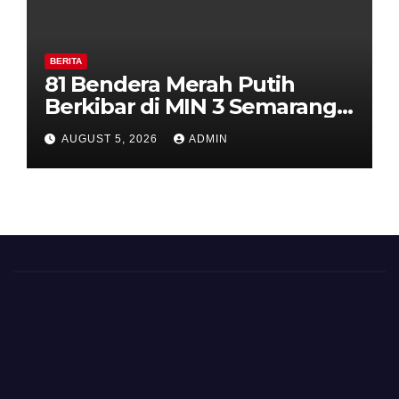
BERITA
81 Bendera Merah Putih
Berkibar di MIN 3 Semarang,
Bhabinkamtibmas Desa
AUGUST 5, 2026
ADMIN
Timpik Hadiri Peringatan
HUT ke-81 Kemerdekaan RI