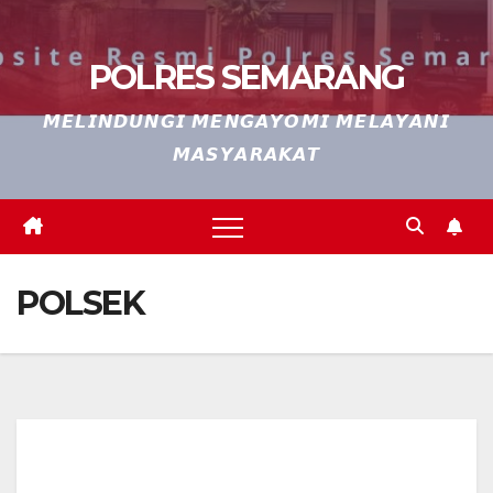
POLRES SEMARANG
𝙈𝙀𝙇𝙄𝙉𝘿𝙐𝙉𝙂𝙄 𝙈𝙀𝙉𝙂𝘼𝙔𝙊𝙈𝙄 𝙈𝙀𝙇𝘼𝙔𝘼𝙉𝙄
𝙈𝘼𝙎𝙔𝘼𝙍𝘼𝙆𝘼𝙏
POLSEK