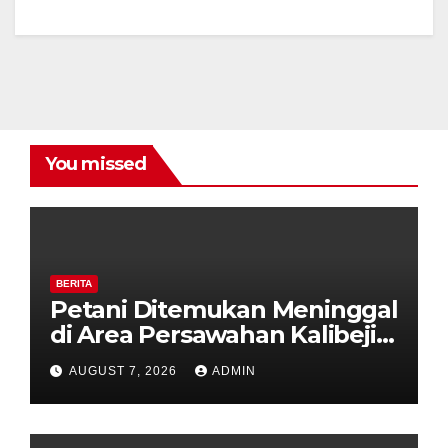
You missed
BERITA
Petani Ditemukan Meninggal
di Area Persawahan Kalibeji,
Polisi Pastikan Tidak Ada
AUGUST 7, 2026
ADMIN
Tanda Kekerasan