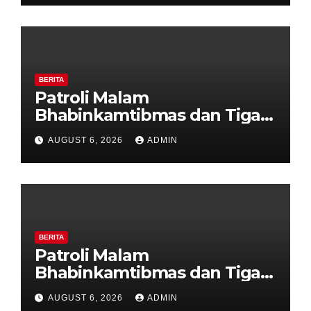
BERITA
Patroli Malam
Bhabinkamtibmas dan Tiga
Pilar Kelurahan Ungaran
AUGUST 6, 2026
ADMIN
Perkuat Kamtibmas, Warga
Diajak Aktifkan Ronda
BERITA
Patroli Malam
Bhabinkamtibmas dan Tiga
Pilar Kelurahan Ungaran
AUGUST 6, 2026
ADMIN
Perkuat Kamtibmas, Warga