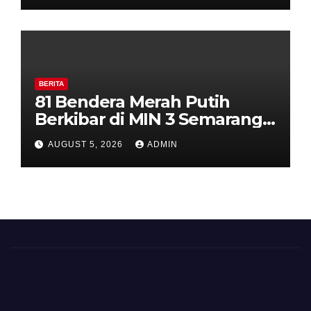
Diajak Aktifkan Ronda
BERITA
81 Bendera Merah Putih
Berkibar di MIN 3 Semarang,
Bhabinkamtibmas Desa
AUGUST 5, 2026
ADMIN
Timpik Hadiri Peringatan
HUT ke-81 Kemerdekaan RI