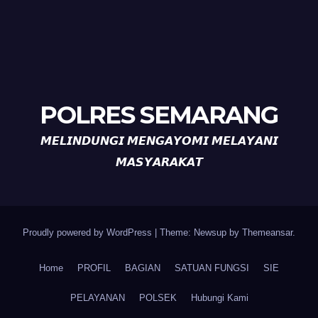
POLRES SEMARANG
𝙈𝙀𝙇𝙄𝙉𝘿𝙐𝙉𝙂𝙄 𝙈𝙀𝙉𝙂𝘼𝙔𝙊𝙈𝙄 𝙈𝙀𝙇𝘼𝙔𝘼𝙉𝙄
𝙈𝘼𝙎𝙔𝘼𝙍𝘼𝙆𝘼𝙏
Proudly powered by WordPress
|
Theme: Newsup by
Themeansar
.
Home
PROFIL
BAGIAN
SATUAN FUNGSI
SIE
PELAYANAN
POLSEK
Hubungi Kami