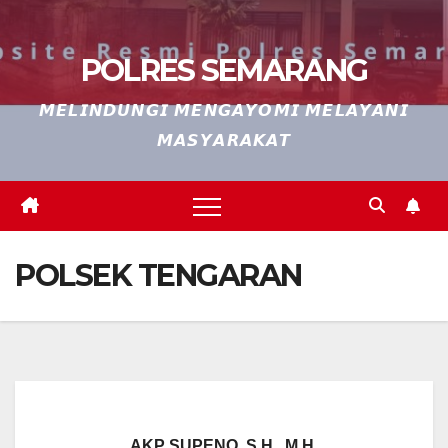
POLRES SEMARANG
𝙈𝙀𝙇𝙄𝙉𝘿𝙐𝙉𝙂𝙄 𝙈𝙀𝙉𝙂𝘼𝙔𝙊𝙈𝙄 𝙈𝙀𝙇𝘼𝙔𝘼𝙉𝙄
𝙈𝘼𝙎𝙔𝘼𝙍𝘼𝙆𝘼𝙏
POLSEK TENGARAN
AKP SUPENO, S.H., M.H.