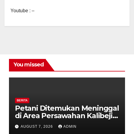
Youtube : –
You missed
BERITA
Petani Ditemukan Meninggal
di Area Persawahan Kalibeji,
Polisi Pastikan Tidak Ada
AUGUST 7, 2026
ADMIN
Tanda Kekerasan