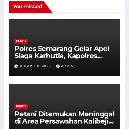
You missed
BERITA
Polres Semarang Gelar Apel
Siaga Karhutla, Kapolres
Tekankan Sinergi dan
AUGUST 8, 2026
ADMIN
Kesiapsiagaan Hadapi Musim
Kemarau.
BERITA
Petani Ditemukan Meninggal
di Area Persawahan Kalibeji,
Polisi Pastikan Tidak Ada