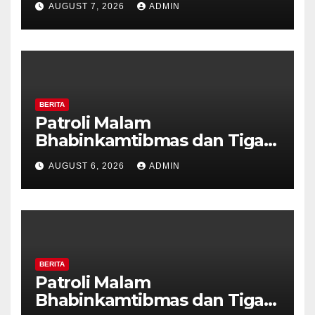
AUGUST 7, 2026
ADMIN
Tanda Kekerasan
BERITA
Patroli Malam
Bhabinkamtibmas dan Tiga
Pilar Kelurahan Ungaran
AUGUST 6, 2026
ADMIN
Perkuat Kamtibmas, Warga
Diajak Aktifkan Ronda
BERITA
Patroli Malam
Bhabinkamtibmas dan Tiga