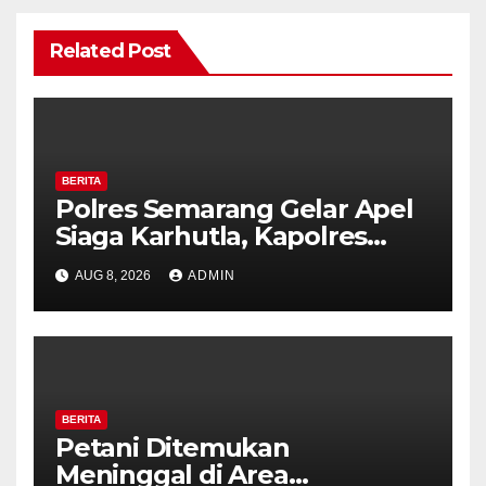
Related Post
BERITA
Polres Semarang Gelar Apel
Siaga Karhutla, Kapolres
Tekankan Sinergi dan
AUG 8, 2026
ADMIN
Kesiapsiagaan Hadapi Musim
Kemarau.
BERITA
Petani Ditemukan
Meninggal di Area