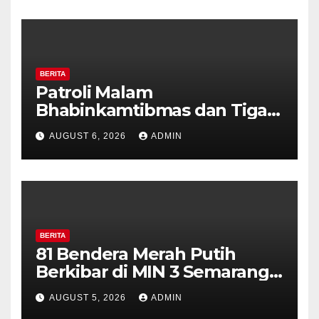
Diajak Aktifkan Ronda
BERITA
Patroli Malam
Bhabinkamtibmas dan Tiga
Pilar Kelurahan Ungaran
AUGUST 6, 2026
ADMIN
Perkuat Kamtibmas, Warga
Diajak Aktifkan Ronda
BERITA
81 Bendera Merah Putih
Berkibar di MIN 3 Semarang,
Bhabinkamtibmas Desa
AUGUST 5, 2026
ADMIN
Timpik Hadiri Peringatan