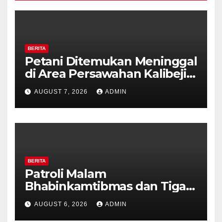
BERITA
Petani Ditemukan Meninggal
di Area Persawahan Kalibeji,
Polisi Pastikan Tidak Ada
AUGUST 7, 2026
ADMIN
Tanda Kekerasan
BERITA
Patroli Malam
Bhabinkamtibmas dan Tiga
Pilar Kelurahan Ungaran
AUGUST 6, 2026
ADMIN
Perkuat Kamtibmas, Warga