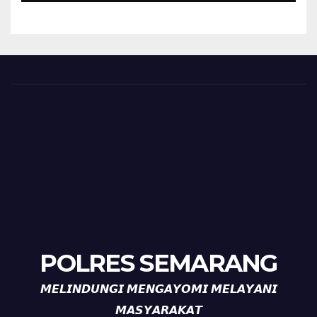
HUT ke-81 Kemerdekaan RI
POLRES SEMARANG
𝙈𝙀𝙇𝙄𝙉𝘿𝙐𝙉𝙂𝙄 𝙈𝙀𝙉𝙂𝘼𝙔𝙊𝙈𝙄 𝙈𝙀𝙇𝘼𝙔𝘼𝙉𝙄
𝙈𝘼𝙎𝙔𝘼𝙍𝘼𝙆𝘼𝙏