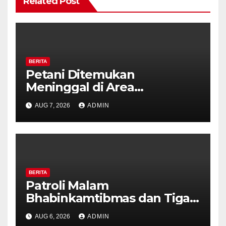
Related Post
BERITA
Petani Ditemukan
Meninggal di Area
Persawahan Kalibeji, Polisi
AUG 7, 2026
ADMIN
Pastikan Tidak Ada Tanda
Kekerasan
BERITA
Patroli Malam
Bhabinkamtibmas dan Tiga
Pilar Kelurahan Ungaran
AUG 6, 2026
ADMIN
Perkuat Kamtibmas, Warga