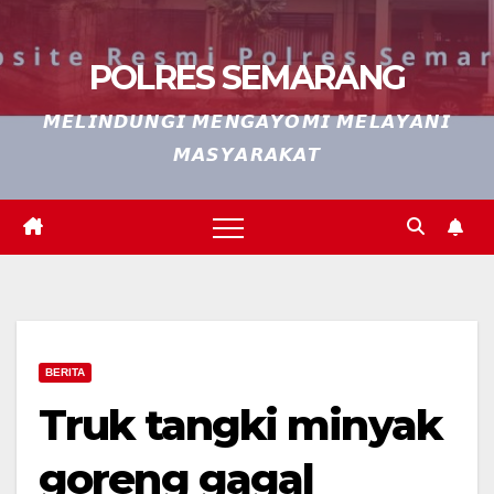
POLRES SEMARANG
𝙈𝙀𝙇𝙄𝙉𝘿𝙐𝙉𝙂𝙄 𝙈𝙀𝙉𝙂𝘼𝙔𝙊𝙈𝙄 𝙈𝙀𝙇𝘼𝙔𝘼𝙉𝙄
𝙈𝘼𝙎𝙔𝘼𝙍𝘼𝙆𝘼𝙏
BERITA
Truk tangki minyak
goreng gagal