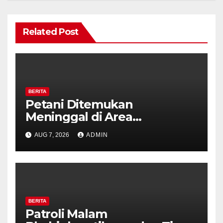
Related Post
BERITA
Petani Ditemukan
Meninggal di Area
Persawahan Kalibeji, Polisi
AUG 7, 2026
ADMIN
Pastikan Tidak Ada Tanda
Kekerasan
BERITA
Patroli Malam