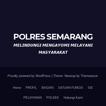
POLRES SEMARANG
𝙈𝙀𝙇𝙄𝙉𝘿𝙐𝙉𝙂𝙄 𝙈𝙀𝙉𝙂𝘼𝙔𝙊𝙈𝙄 𝙈𝙀𝙇𝘼𝙔𝘼𝙉𝙄
𝙈𝘼𝙎𝙔𝘼𝙍𝘼𝙆𝘼𝙏
Proudly powered by WordPress
|
Theme: Newsup by
Themeansar
.
Home
PROFIL
BAGIAN
SATUAN FUNGSI
SIE
PELAYANAN
POLSEK
Hubungi Kami