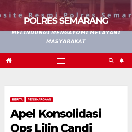
POLRES SEMARANG
𝙈𝙀𝙇𝙄𝙉𝘿𝙐𝙉𝙂𝙄 𝙈𝙀𝙉𝙂𝘼𝙔𝙊𝙈𝙄 𝙈𝙀𝙇𝘼𝙔𝘼𝙉𝙄
𝙈𝘼𝙎𝙔𝘼𝙍𝘼𝙆𝘼𝙏
BERITA
PENGHARGAAN
Apel Konsolidasi
Ops Lilin Candi