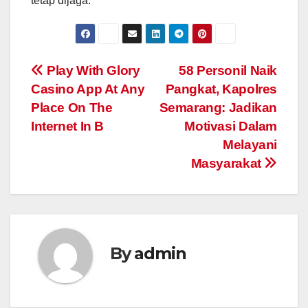
tetap dijaga.
Post
Play With Glory
58 Personil Naik
Casino App At Any
Pangkat, Kapolres
navigation
Place On The
Semarang: Jadikan
Internet In B
Motivasi Dalam
Melayani
Masyarakat
By
admin