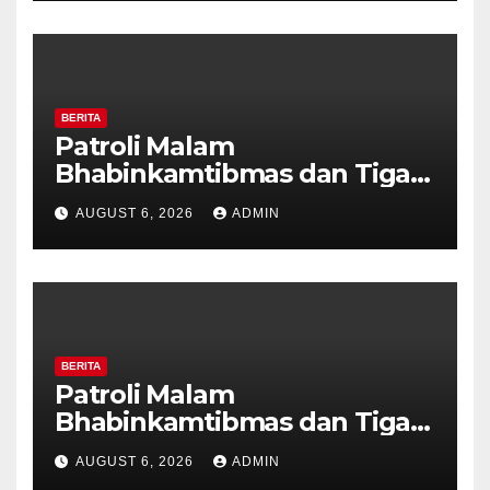
BERITA
Patroli Malam
Bhabinkamtibmas dan Tiga
Pilar Kelurahan Ungaran
AUGUST 6, 2026
ADMIN
Perkuat Kamtibmas, Warga
Diajak Aktifkan Ronda
BERITA
Patroli Malam
Bhabinkamtibmas dan Tiga
Pilar Kelurahan Ungaran
AUGUST 6, 2026
ADMIN
Perkuat Kamtibmas, Warga