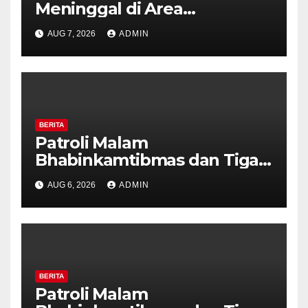
Meninggal di Area
Persawahan Kalibeji, Polisi
AUG 7, 2026
ADMIN
Pastikan Tidak Ada Tanda
Kekerasan
BERITA
Patroli Malam
Bhabinkamtibmas dan Tiga
Pilar Kelurahan Ungaran
AUG 6, 2026
ADMIN
Perkuat Kamtibmas, Warga
Diajak Aktifkan Ronda
BERITA
Patroli Malam