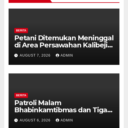
BERITA
Petani Ditemukan Meninggal
di Area Persawahan Kalibeji,
Polisi Pastikan Tidak Ada
AUGUST 7, 2026
ADMIN
Tanda Kekerasan
BERITA
Patroli Malam
Bhabinkamtibmas dan Tiga
Pilar Kelurahan Ungaran
AUGUST 6, 2026
ADMIN
Perkuat Kamtibmas, Warga