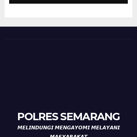
HUT ke-81 Kemerdekaan RI
POLRES SEMARANG
𝙈𝙀𝙇𝙄𝙉𝘿𝙐𝙉𝙂𝙄 𝙈𝙀𝙉𝙂𝘼𝙔𝙊𝙈𝙄 𝙈𝙀𝙇𝘼𝙔𝘼𝙉𝙄
𝙈𝘼𝙎𝙔𝘼𝙍𝘼𝙆𝘼𝙏