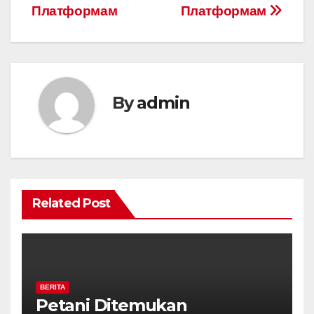
Платформам
Платформам
By
admin
Related Post
BERITA
Petani Ditemukan