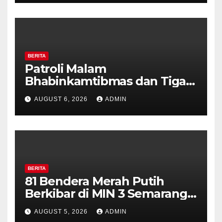
Diajak Aktifkan Ronda
BERITA
Patroli Malam
Bhabinkamtibmas dan Tiga
Pilar Kelurahan Ungaran
AUGUST 6, 2026
ADMIN
Perkuat Kamtibmas, Warga
Diajak Aktifkan Ronda
BERITA
81 Bendera Merah Putih
Berkibar di MIN 3 Semarang,
Bhabinkamtibmas Desa
AUGUST 5, 2026
ADMIN
Timpik Hadiri Peringatan