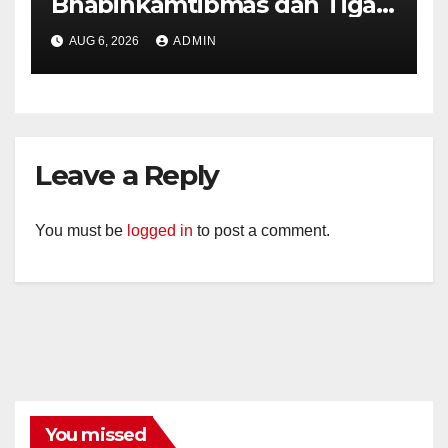
Bhabinkamtibmas dan Tiga
Pilar Kelurahan Ungaran
AUG 6, 2026
ADMIN
Perkuat Kamtibmas, Warga
Diajak Aktifkan Ronda
Leave a Reply
You must be
logged in
to post a comment.
You missed