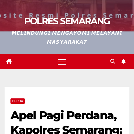
POLRES SEMARANG
𝙈𝙀𝙇𝙄𝙉𝘿𝙐𝙉𝙂𝙄 𝙈𝙀𝙉𝙂𝘼𝙔𝙊𝙈𝙄 𝙈𝙀𝙇𝘼𝙔𝘼𝙉𝙄
𝙈𝘼𝙎𝙔𝘼𝙍𝘼𝙆𝘼𝙏
BERITA
Apel Pagi Perdana,
Kapolres Semarang: