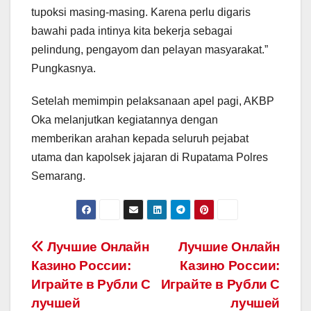
tupoksi masing-masing. Karena perlu digaris
bawahi pada intinya kita bekerja sebagai
pelindung, pengayom dan pelayan masyarakat.”
Pungkasnya.
Setelah memimpin pelaksanaan apel pagi, AKBP
Oka melanjutkan kegiatannya dengan
memberikan arahan kepada seluruh pejabat
utama dan kapolsek jajaran di Rupatama Polres
Semarang.
Post
Лучшие Онлайн
Лучшие Онлайн
Казино России:
Казино России:
navigation
Играйте в Рубли С
Играйте в Рубли С
лучшей
лучшей