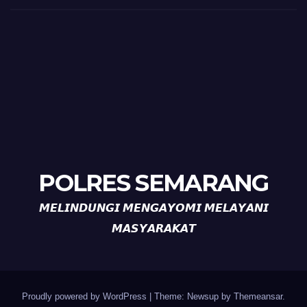
POLRES SEMARANG
𝙈𝙀𝙇𝙄𝙉𝘿𝙐𝙉𝙂𝙄 𝙈𝙀𝙉𝙂𝘼𝙔𝙊𝙈𝙄 𝙈𝙀𝙇𝘼𝙔𝘼𝙉𝙄
𝙈𝘼𝙎𝙔𝘼𝙍𝘼𝙆𝘼𝙏
Proudly powered by WordPress
|
Theme: Newsup by
Themeansar
.