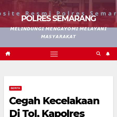
POLRES SEMARANG
𝙈𝙀𝙇𝙄𝙉𝘿𝙐𝙉𝙂𝙄 𝙈𝙀𝙉𝙂𝘼𝙔𝙊𝙈𝙄 𝙈𝙀𝙇𝘼𝙔𝘼𝙉𝙄
𝙈𝘼𝙎𝙔𝘼𝙍𝘼𝙆𝘼𝙏
BERITA
Cegah Kecelakaan
Di Tol, Kapolres