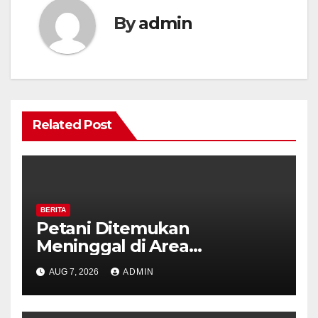
By
admin
Related Post
BERITA
Petani Ditemukan
Meninggal di Area
Persawahan Kalibeji, Polisi
AUG 7, 2026
ADMIN
Pastikan Tidak Ada Tanda
Kekerasan