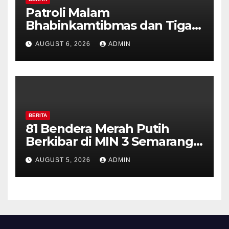
Patroli Malam
Bhabinkamtibmas dan Tiga
Pilar Kelurahan Ungaran
AUGUST 6, 2026
ADMIN
Perkuat Kamtibmas, Warga
Diajak Aktifkan Ronda
BERITA
81 Bendera Merah Putih
Berkibar di MIN 3 Semarang,
Bhabinkamtibmas Desa
AUGUST 5, 2026
ADMIN
Timpik Hadiri Peringatan
HUT ke-81 Kemerdekaan RI