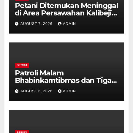
Petani Ditemukan Meninggal
di Area Persawahan Kalibeji,
Polisi Pastikan Tidak Ada
AUGUST 7, 2026
ADMIN
Tanda Kekerasan
BERITA
Patroli Malam
Bhabinkamtibmas dan Tiga
Pilar Kelurahan Ungaran
AUGUST 6, 2026
ADMIN
Perkuat Kamtibmas, Warga
Diajak Aktifkan Ronda
BERITA