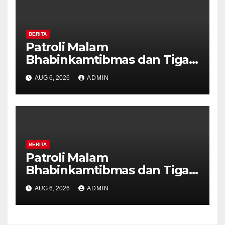
BERITA
Patroli Malam
Bhabinkamtibmas dan Tiga
Pilar Kelurahan Ungaran
AUG 6, 2026
ADMIN
Perkuat Kamtibmas, Warga
Diajak Aktifkan Ronda
BERITA
Patroli Malam
Bhabinkamtibmas dan Tiga
Pilar Kelurahan Ungaran
AUG 6, 2026
ADMIN
Perkuat Kamtibmas, Warga
Diajak Aktifkan Ronda