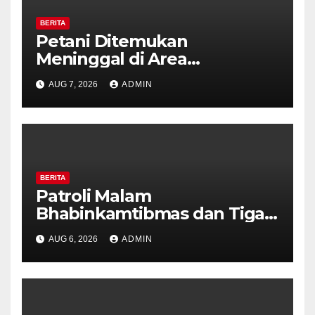
BERITA
Petani Ditemukan
Meninggal di Area
Persawahan Kalibeji, Polisi
AUG 7, 2026
ADMIN
Pastikan Tidak Ada Tanda
Kekerasan
BERITA
Patroli Malam
Bhabinkamtibmas dan Tiga
Pilar Kelurahan Ungaran
AUG 6, 2026
ADMIN
Perkuat Kamtibmas, Warga
Diajak Aktifkan Ronda