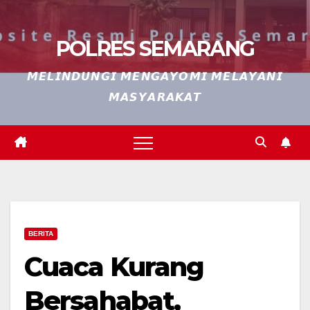
POLRES SEMARANG
𝙈𝙀𝙇𝙄𝙉𝘿𝙐𝙉𝙂𝙄 𝙈𝙀𝙉𝙂𝘼𝙔𝙊𝙈𝙄 𝙈𝙀𝙇𝘼𝙔𝘼𝙉𝙄
𝙈𝘼𝙎𝙔𝘼𝙍𝘼𝙆𝘼𝙏
BERITA
Cuaca Kurang
Bersahabat,