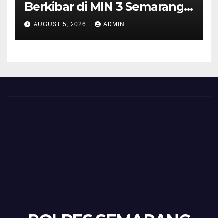
Berkibar di MIN 3 Semarang,
Bhabinkamtibmas Desa
AUGUST 5, 2026
ADMIN
Timpik Hadiri Peringatan
HUT ke-81 Kemerdekaan RI