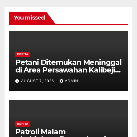
You missed
BERITA
Petani Ditemukan Meninggal
di Area Persawahan Kalibeji,
Polisi Pastikan Tidak Ada
AUGUST 7, 2026
ADMIN
Tanda Kekerasan
BERITA
Patroli Malam