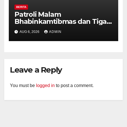
BERITA
Patroli Malam
Bhabinkamtibmas dan Tiga
Pilar Kelurahan Ungaran
AUG 6, 2026
ADMIN
Perkuat Kamtibmas, Warga
Diajak Aktifkan Ronda
Leave a Reply
You must be
logged in
to post a comment.