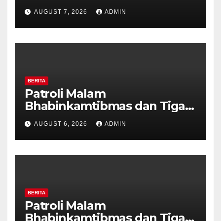
Polisi Pastikan Tidak Ada
AUGUST 7, 2026
ADMIN
Tanda Kekerasan
BERITA
Patroli Malam
Bhabinkamtibmas dan Tiga
Pilar Kelurahan Ungaran
AUGUST 6, 2026
ADMIN
Perkuat Kamtibmas, Warga
Diajak Aktifkan Ronda
BERITA
Patroli Malam
Bhabinkamtibmas dan Tiga