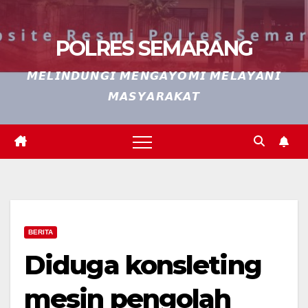
POLRES SEMARANG
𝙈𝙀𝙇𝙄𝙉𝘿𝙐𝙉𝙂𝙄 𝙈𝙀𝙉𝙂𝘼𝙔𝙊𝙈𝙄 𝙈𝙀𝙇𝘼𝙔𝘼𝙉𝙄
𝙈𝘼𝙎𝙔𝘼𝙍𝘼𝙆𝘼𝙏
BERITA
Diduga konsleting
mesin pengolah