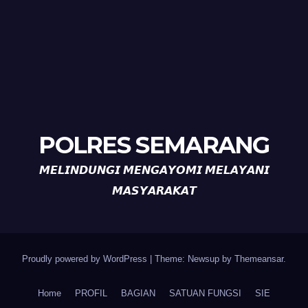
POLRES SEMARANG
𝙈𝙀𝙇𝙄𝙉𝘿𝙐𝙉𝙂𝙄 𝙈𝙀𝙉𝙂𝘼𝙔𝙊𝙈𝙄 𝙈𝙀𝙇𝘼𝙔𝘼𝙉𝙄
𝙈𝘼𝙎𝙔𝘼𝙍𝘼𝙆𝘼𝙏
Proudly powered by WordPress
|
Theme: Newsup by
Themeansar
.
Home
PROFIL
BAGIAN
SATUAN FUNGSI
SIE