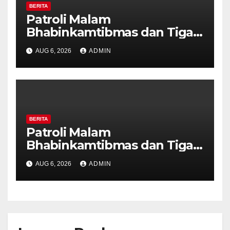
BERITA
Patroli Malam
Bhabinkamtibmas dan Tiga
Pilar Kelurahan Ungaran
AUG 6, 2026
ADMIN
Perkuat Kamtibmas, Warga
Diajak Aktifkan Ronda
BERITA
Patroli Malam
Bhabinkamtibmas dan Tiga
Pilar Kelurahan Ungaran
AUG 6, 2026
ADMIN
Perkuat Kamtibmas, Warga
Diajak Aktifkan Ronda