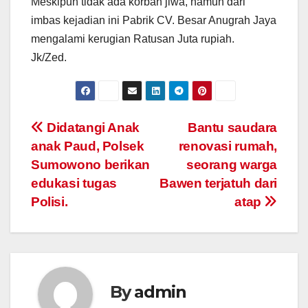
Meskipun tidak ada korban jiwa, namun dari
imbas kejadian ini Pabrik CV. Besar Anugrah Jaya
mengalami kerugian Ratusan Juta rupiah.
Jk/Zed.
Post
Didatangi Anak
Bantu saudara
anak Paud, Polsek
renovasi rumah,
navigation
Sumowono berikan
seorang warga
edukasi tugas
Bawen terjatuh dari
Polisi.
atap
By
admin