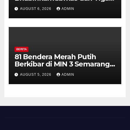
Pilar Kelurahan Ungaran
AUGUST 6, 2026
ADMIN
Perkuat Kamtibmas, Warga
Diajak Aktifkan Ronda
BERITA
81 Bendera Merah Putih
Berkibar di MIN 3 Semarang,
Bhabinkamtibmas Desa
AUGUST 5, 2026
ADMIN
Timpik Hadiri Peringatan
HUT ke-81 Kemerdekaan RI