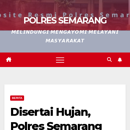
POLRES SEMARANG
𝙈𝙀𝙇𝙄𝙉𝘿𝙐𝙉𝙂𝙄 𝙈𝙀𝙉𝙂𝘼𝙔𝙊𝙈𝙄 𝙈𝙀𝙇𝘼𝙔𝘼𝙉𝙄
𝙈𝘼𝙎𝙔𝘼𝙍𝘼𝙆𝘼𝙏
BERITA
Disertai Hujan,
Polres Semarang