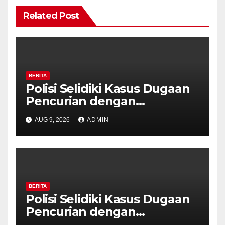
Related Post
BERITA
Polisi Selidiki Kasus Dugaan
Pencurian dengan
Kekerasan di Counter HP
AUG 9, 2026
ADMIN
Royal Phone Ambarawa.
BERITA
Polisi Selidiki Kasus Dugaan
Pencurian dengan
Kekerasan di Counter HP