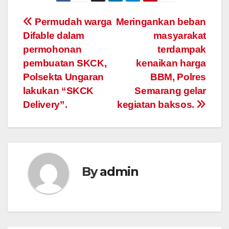
Post
Permudah warga
Meringankan beban
Difable dalam
masyarakat
navigation
permohonan
terdampak
pembuatan SKCK,
kenaikan harga
Polsekta Ungaran
BBM, Polres
lakukan “SKCK
Semarang gelar
Delivery”.
kegiatan baksos.
By
admin