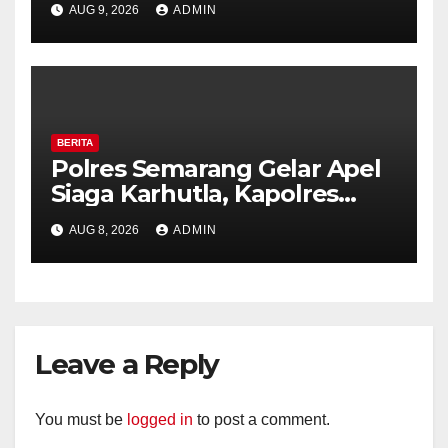
AUG 9, 2026
ADMIN
Royal Phone Ambarawa.
BERITA
Polres Semarang Gelar Apel
Siaga Karhutla, Kapolres
Tekankan Sinergi dan
AUG 8, 2026
ADMIN
Kesiapsiagaan Hadapi Musim
Kemarau.
Leave a Reply
You must be
logged in
to post a comment.