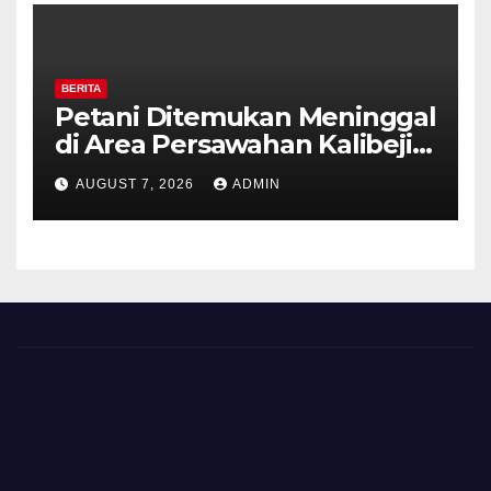
BERITA
Petani Ditemukan Meninggal
di Area Persawahan Kalibeji,
Polisi Pastikan Tidak Ada
AUGUST 7, 2026
ADMIN
Tanda Kekerasan