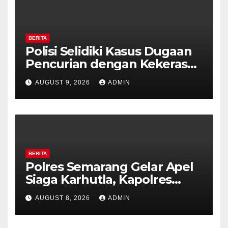
BERITA
Polisi Selidiki Kasus Dugaan
Pencurian dengan Kekerasan
di Counter HP Royal Phone
AUGUST 9, 2026
ADMIN
Ambarawa.
BERITA
Polres Semarang Gelar Apel
Siaga Karhutla, Kapolres
Tekankan Sinergi dan
AUGUST 8, 2026
ADMIN
Kesiapsiagaan Hadapi Musim
Kemarau.