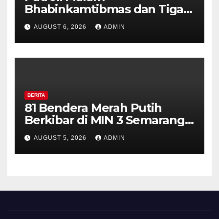
Bhabinkamtibmas dan Tiga
Pilar Kelurahan Ungaran
AUGUST 6, 2026
ADMIN
Perkuat Kamtibmas, Warga
Diajak Aktifkan Ronda
BERITA
81 Bendera Merah Putih
Berkibar di MIN 3 Semarang,
Bhabinkamtibmas Desa
AUGUST 5, 2026
ADMIN
Timpik Hadiri Peringatan
HUT ke-81 Kemerdekaan RI