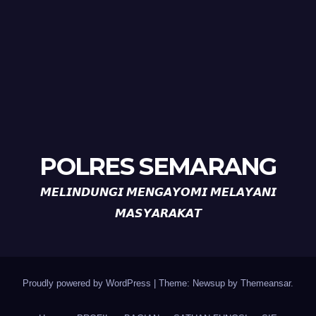
POLRES SEMARANG
𝙈𝙀𝙇𝙄𝙉𝘿𝙐𝙉𝙂𝙄 𝙈𝙀𝙉𝙂𝘼𝙔𝙊𝙈𝙄 𝙈𝙀𝙇𝘼𝙔𝘼𝙉𝙄
𝙈𝘼𝙎𝙔𝘼𝙍𝘼𝙆𝘼𝙏
Proudly powered by WordPress
|
Theme: Newsup by
Themeansar
.