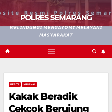
POLRES SEMARANG
𝙈𝙀𝙇𝙄𝙉𝘿𝙐𝙉𝙂𝙄 𝙈𝙀𝙉𝙂𝘼𝙔𝙊𝙈𝙄 𝙈𝙀𝙇𝘼𝙔𝘼𝙉𝙄
𝙈𝘼𝙎𝙔𝘼𝙍𝘼𝙆𝘼𝙏
BERITA
KRIMINAL
Kakak Beradik
Cekcok Berujung