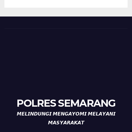
POLRES SEMARANG
𝙈𝙀𝙇𝙄𝙉𝘿𝙐𝙉𝙂𝙄 𝙈𝙀𝙉𝙂𝘼𝙔𝙊𝙈𝙄 𝙈𝙀𝙇𝘼𝙔𝘼𝙉𝙄
𝙈𝘼𝙎𝙔𝘼𝙍𝘼𝙆𝘼𝙏