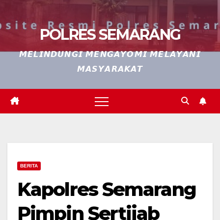
POLRES SEMARANG
𝙈𝙀𝙇𝙄𝙉𝘿𝙐𝙉𝙂𝙄 𝙈𝙀𝙉𝙂𝘼𝙔𝙊𝙈𝙄 𝙈𝙀𝙇𝘼𝙔𝘼𝙉𝙄
𝙈𝘼𝙎𝙔𝘼𝙍𝘼𝙆𝘼𝙏
BERITA
Kapolres Semarang
Pimpin Sertijab