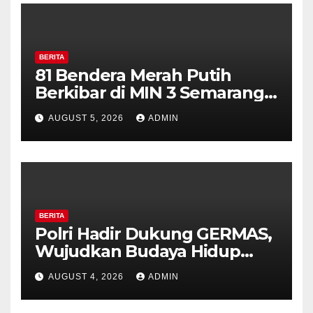
BERITA
81 Bendera Merah Putih
Berkibar di MIN 3 Semarang,
Bhabinkamtibmas Desa
AUGUST 5, 2026
ADMIN
Timpik Hadiri Peringatan
HUT ke-81 Kemerdekaan RI
BERITA
Polri Hadir Dukung GERMAS,
Wujudkan Budaya Hidup
Sehat di Kecamatan Pabelan
AUGUST 4, 2026
ADMIN