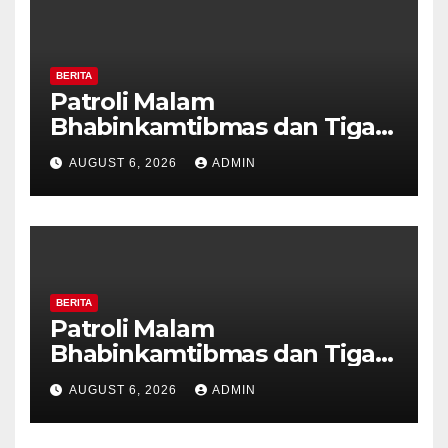
BERITA
Patroli Malam
Bhabinkamtibmas dan Tiga
Pilar Kelurahan Ungaran
AUGUST 6, 2026
ADMIN
Perkuat Kamtibmas, Warga
Diajak Aktifkan Ronda
BERITA
Patroli Malam
Bhabinkamtibmas dan Tiga
Pilar Kelurahan Ungaran
AUGUST 6, 2026
ADMIN
Perkuat Kamtibmas, Warga
Diajak Aktifkan Ronda