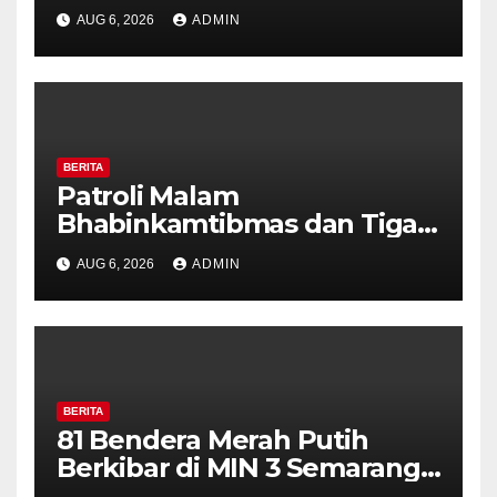
Pilar Kelurahan Ungaran
AUG 6, 2026
ADMIN
Perkuat Kamtibmas, Warga
Diajak Aktifkan Ronda
BERITA
Patroli Malam
Bhabinkamtibmas dan Tiga
Pilar Kelurahan Ungaran
AUG 6, 2026
ADMIN
Perkuat Kamtibmas, Warga
Diajak Aktifkan Ronda
BERITA
81 Bendera Merah Putih
Berkibar di MIN 3 Semarang,
Bhabinkamtibmas Desa