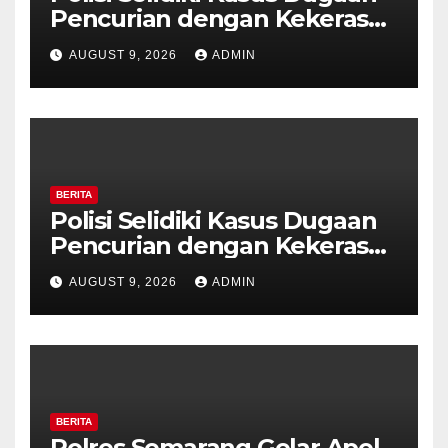
Pencurian dengan Kekerasan
di Counter HP Royal Phone
AUGUST 9, 2026
ADMIN
Ambarawa.
BERITA
Polisi Selidiki Kasus Dugaan
Pencurian dengan Kekerasan
di Counter HP Royal Phone
AUGUST 9, 2026
ADMIN
Ambarawa.
BERITA
Polres Semarang Gelar Apel