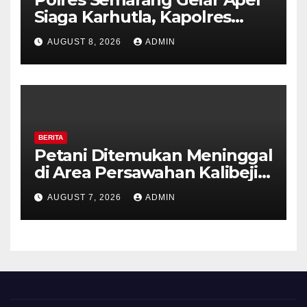
Siaga Karhutla, Kapolres
Tekankan Sinergi dan
AUGUST 8, 2026
ADMIN
Kesiapsiagaan Hadapi Musim
Kemarau.
BERITA
Petani Ditemukan Meninggal
di Area Persawahan Kalibeji,
Polisi Pastikan Tidak Ada
AUGUST 7, 2026
ADMIN
Tanda Kekerasan