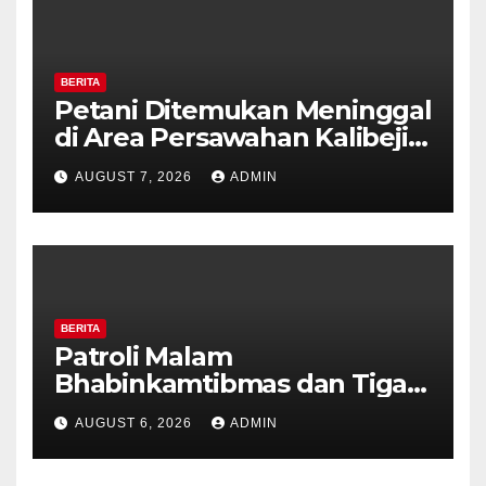
BERITA
Petani Ditemukan Meninggal
di Area Persawahan Kalibeji,
Polisi Pastikan Tidak Ada
AUGUST 7, 2026
ADMIN
Tanda Kekerasan
BERITA
Patroli Malam
Bhabinkamtibmas dan Tiga
Pilar Kelurahan Ungaran
AUGUST 6, 2026
ADMIN
Perkuat Kamtibmas, Warga
Diajak Aktifkan Ronda