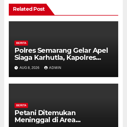
Related Post
BERITA
Polres Semarang Gelar Apel
Siaga Karhutla, Kapolres
Tekankan Sinergi dan
AUG 8, 2026
ADMIN
Kesiapsiagaan Hadapi Musim
Kemarau.
BERITA
Petani Ditemukan
Meninggal di Area
Persawahan Kalibeji, Polisi