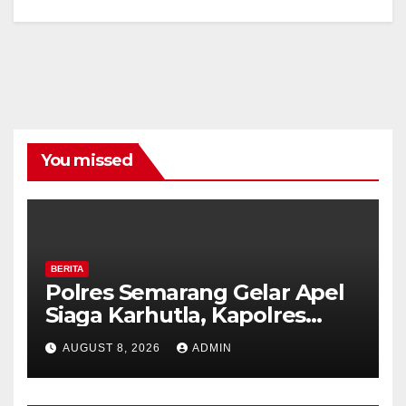
You missed
BERITA
Polres Semarang Gelar Apel
Siaga Karhutla, Kapolres
Tekankan Sinergi dan
AUGUST 8, 2026
ADMIN
Kesiapsiagaan Hadapi Musim
Kemarau.