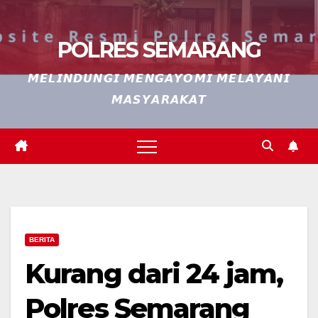
POLRES SEMARANG
𝙈𝙀𝙇𝙄𝙉𝘿𝙐𝙉𝙂𝙄 𝙈𝙀𝙉𝙂𝘼𝙔𝙊𝙈𝙄 𝙈𝙀𝙇𝘼𝙔𝘼𝙉𝙄
𝙈𝘼𝙎𝙔𝘼𝙍𝘼𝙆𝘼𝙏
BERITA
Kurang dari 24 jam,
Polres Semarang