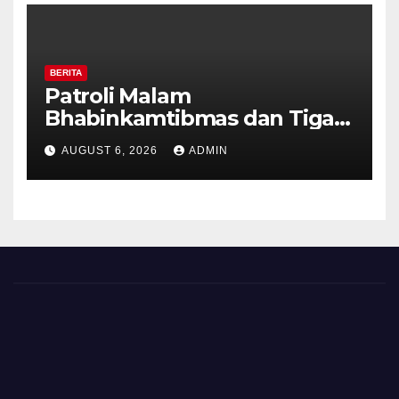
BERITA
Patroli Malam
Bhabinkamtibmas dan Tiga
Pilar Kelurahan Ungaran
AUGUST 6, 2026
ADMIN
Perkuat Kamtibmas, Warga
Diajak Aktifkan Ronda