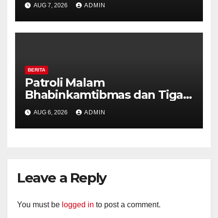
AUG 7, 2026
ADMIN
Pastikan Tidak Ada Tanda
Kekerasan
BERITA
Patroli Malam
Bhabinkamtibmas dan Tiga
Pilar Kelurahan Ungaran
AUG 6, 2026
ADMIN
Perkuat Kamtibmas, Warga
Diajak Aktifkan Ronda
Leave a Reply
You must be
logged in
to post a comment.