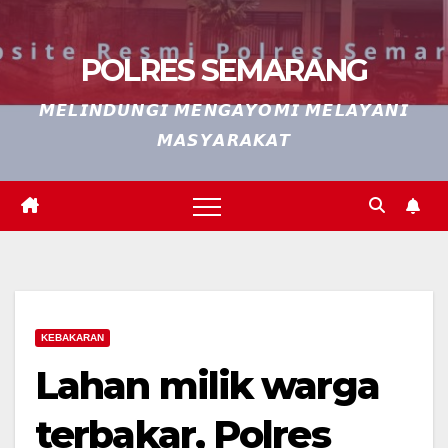
POLRES SEMARANG
𝙈𝙀𝙇𝙄𝙉𝘿𝙐𝙉𝙂𝙄 𝙈𝙀𝙉𝙂𝘼𝙔𝙊𝙈𝙄 𝙈𝙀𝙇𝘼𝙔𝘼𝙉𝙄
𝙈𝘼𝙎𝙔𝘼𝙍𝘼𝙆𝘼𝙏
KEBAKARAN
Lahan milik warga
terbakar, Polres