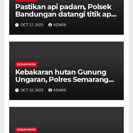
Pastikan api padam, Polsek
Bandungan datangi titik api
kebakaran hutan Gunung
OCT 17, 2023
ADMIN
Ungaran
KEBAKARAN
Kebakaran hutan Gunung
Ungaran, Polres Semarang
tetap monitor
OCT 16, 2023
ADMIN
perkembangan.
KEBAKARAN