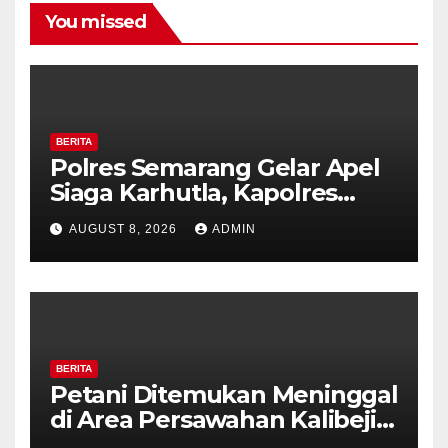
You missed
BERITA
Polres Semarang Gelar Apel
Siaga Karhutla, Kapolres
Tekankan Sinergi dan
AUGUST 8, 2026
ADMIN
Kesiapsiagaan Hadapi Musim
Kemarau.
BERITA
Petani Ditemukan Meninggal
di Area Persawahan Kalibeji,
Polisi Pastikan Tidak Ada