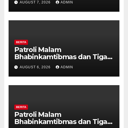
AUGUST 7, 2026
ADMIN
Tanda Kekerasan
BERITA
Patroli Malam
Bhabinkamtibmas dan Tiga
Pilar Kelurahan Ungaran
AUGUST 6, 2026
ADMIN
Perkuat Kamtibmas, Warga
Diajak Aktifkan Ronda
BERITA
Patroli Malam
Bhabinkamtibmas dan Tiga