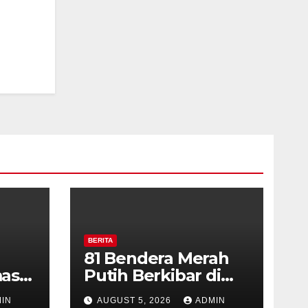
BERITA
81 Bendera Merah
as
Putih Berkibar di
MIN 3 Semarang,
IN
AUGUST 5, 2026
ADMIN