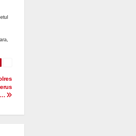
etul
ara,
olres
nerus
….