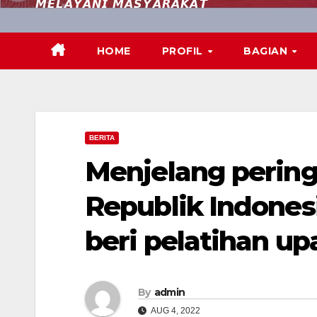
𝙈𝙀𝙇𝘼𝙔𝘼𝙉𝙄 𝙈𝘼𝙎𝙔𝘼𝙍𝘼𝙆𝘼𝙏
HOME
PROFIL
BAGIAN
BERITA
Menjelang perin
Republik Indonesi
beri pelatihan up
By
admin
AUG 4, 2022