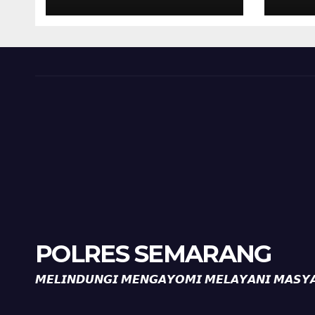
Kalibeji, Polisi
Kel
Pastikan Tidak Ada
Per
Tanda Kekerasan
Kam
Diaj
Ron
POLRES SEMARANG
𝙈𝙀𝙇𝙄𝙉𝘿𝙐𝙉𝙂𝙄 𝙈𝙀𝙉𝙂𝘼𝙔𝙊𝙈𝙄 𝙈𝙀𝙇𝘼𝙔𝘼𝙉𝙄 𝙈𝘼𝙎𝙔