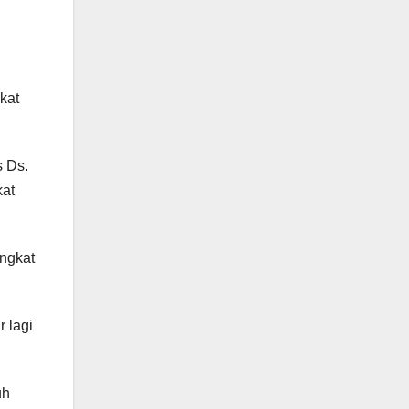
kat
 Ds.
kat
angkat
 lagi
uh