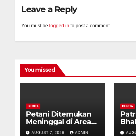
Diaj
Leave a Reply
Ron
You must be
logged in
to post a comment.
You missed
BERITA
BERITA
Petani Ditemukan
Patr
Meninggal di Area
Bha
Persawahan
dan 
AUGUST 7, 2026
ADMIN
AUGU