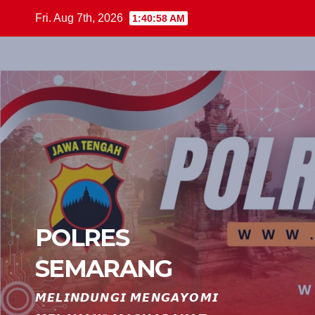
Skip
Fri. Aug 7th, 2026
1:40:59 AM
to
content
POLRES
SEMARANG
𝙈𝙀𝙇𝙄𝙉𝘿𝙐𝙉𝙂𝙄 𝙈𝙀𝙉𝙂𝘼𝙔𝙊𝙈𝙄