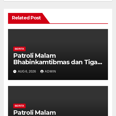
Related Post
BERITA
Patroli Malam
Bhabinkamtibmas dan Tiga
Pilar Kelurahan Ungaran
AUG 6, 2026
ADMIN
Perkuat Kamtibmas, Warga
Diajak Aktifkan Ronda
BERITA
Patroli Malam