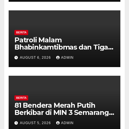
Diajak Aktifkan Ronda
BERITA
Patroli Malam
Bhabinkamtibmas dan Tiga
Pilar Kelurahan Ungaran
AUGUST 6, 2026
ADMIN
Perkuat Kamtibmas, Warga
Diajak Aktifkan Ronda
BERITA
81 Bendera Merah Putih
Berkibar di MIN 3 Semarang,
Bhabinkamtibmas Desa
AUGUST 5, 2026
ADMIN
Timpik Hadiri Peringatan