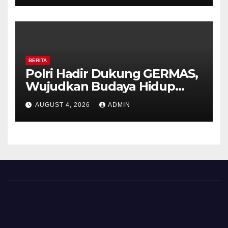
HUT ke-81 Kemerdekaan RI
BERITA
Polri Hadir Dukung GERMAS,
Wujudkan Budaya Hidup
Sehat di Kecamatan Pabelan
AUGUST 4, 2026
ADMIN