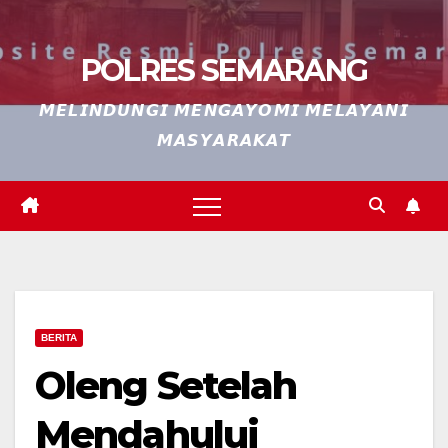
POLRES SEMARANG
𝙈𝙀𝙇𝙄𝙉𝘿𝙐𝙉𝙂𝙄 𝙈𝙀𝙉𝙂𝘼𝙔𝙊𝙈𝙄 𝙈𝙀𝙇𝘼𝙔𝘼𝙉𝙄
𝙈𝘼𝙎𝙔𝘼𝙍𝘼𝙆𝘼𝙏
BERITA
Oleng Setelah
Mendahului