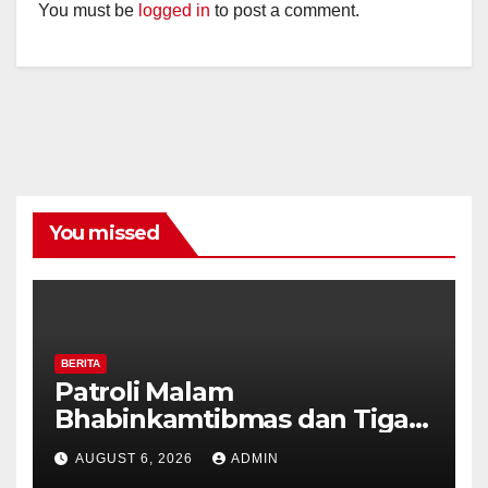
You must be
logged in
to post a comment.
You missed
BERITA
Patroli Malam
Bhabinkamtibmas dan Tiga
Pilar Kelurahan Ungaran
AUGUST 6, 2026
ADMIN
Perkuat Kamtibmas, Warga