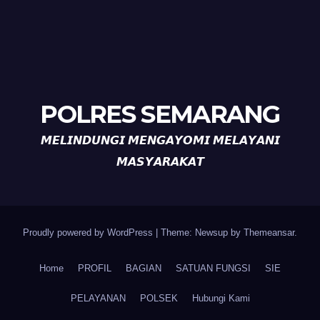
POLRES SEMARANG
𝙈𝙀𝙇𝙄𝙉𝘿𝙐𝙉𝙂𝙄 𝙈𝙀𝙉𝙂𝘼𝙔𝙊𝙈𝙄 𝙈𝙀𝙇𝘼𝙔𝘼𝙉𝙄
𝙈𝘼𝙎𝙔𝘼𝙍𝘼𝙆𝘼𝙏
Proudly powered by WordPress
|
Theme: Newsup by
Themeansar
.
Home
PROFIL
BAGIAN
SATUAN FUNGSI
SIE
PELAYANAN
POLSEK
Hubungi Kami