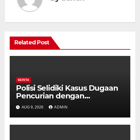
Related Post
BERITA
Polisi Selidiki Kasus Dugaan
Pencurian dengan
Kekerasan di Counter HP
AUG 9, 2026
ADMIN
Royal Phone Ambarawa.