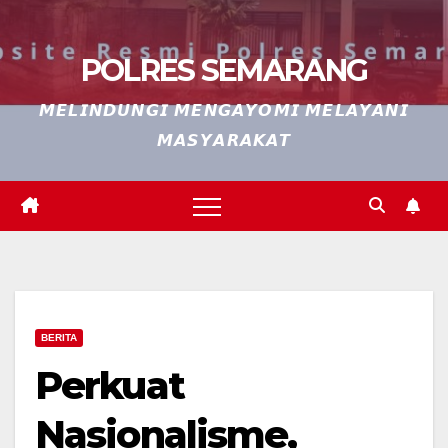
POLRES SEMARANG
𝙈𝙀𝙇𝙄𝙉𝘿𝙐𝙉𝙂𝙄 𝙈𝙀𝙉𝙂𝘼𝙔𝙊𝙈𝙄 𝙈𝙀𝙇𝘼𝙔𝘼𝙉𝙄
𝙈𝘼𝙎𝙔𝘼𝙍𝘼𝙆𝘼𝙏
BERITA
Perkuat
Nasionalisme,