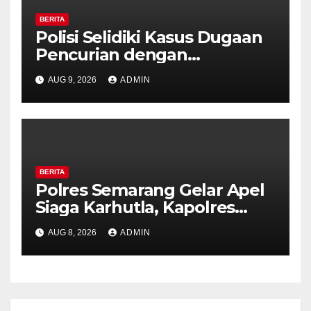
BERITA
Polisi Selidiki Kasus Dugaan
Pencurian dengan
Kekerasan di Counter HP
AUG 9, 2026
ADMIN
Royal Phone Ambarawa.
BERITA
Polres Semarang Gelar Apel
Siaga Karhutla, Kapolres
Tekankan Sinergi dan
AUG 8, 2026
ADMIN
Kesiapsiagaan Hadapi Musim
Kemarau.