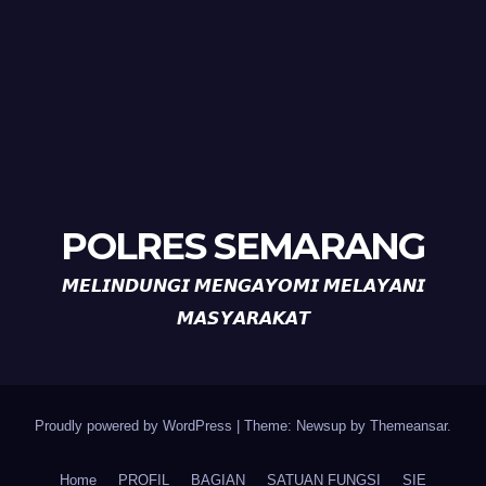
POLRES SEMARANG
𝙈𝙀𝙇𝙄𝙉𝘿𝙐𝙉𝙂𝙄 𝙈𝙀𝙉𝙂𝘼𝙔𝙊𝙈𝙄 𝙈𝙀𝙇𝘼𝙔𝘼𝙉𝙄
𝙈𝘼𝙎𝙔𝘼𝙍𝘼𝙆𝘼𝙏
Proudly powered by WordPress
|
Theme: Newsup by
Themeansar
.
Home
PROFIL
BAGIAN
SATUAN FUNGSI
SIE