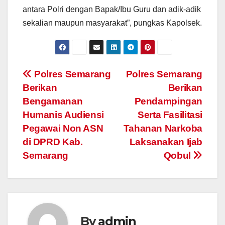
antara Polri dengan Bapak/Ibu Guru dan adik-adik
sekalian maupun masyarakat”, pungkas Kapolsek.
Post
Polres Semarang
Polres Semarang
Berikan
Berikan
navigation
Bengamanan
Pendampingan
Humanis Audiensi
Serta Fasilitasi
Pegawai Non ASN
Tahanan Narkoba
di DPRD Kab.
Laksanakan Ijab
Semarang
Qobul
By
admin