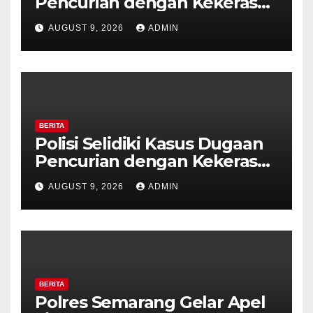
Pencurian dengan Kekerasan
di Counter HP Royal Phone
AUGUST 9, 2026
ADMIN
Ambarawa.
BERITA
Polisi Selidiki Kasus Dugaan
Pencurian dengan Kekerasan
di Counter HP Royal Phone
AUGUST 9, 2026
ADMIN
Ambarawa.
BERITA
Polres Semarang Gelar Apel