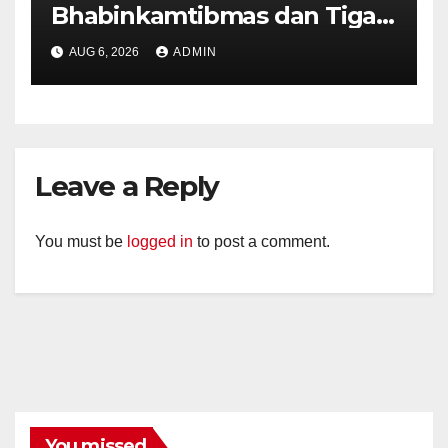
Bhabinkamtibmas dan Tiga
Pilar Kelurahan Ungaran
AUG 6, 2026
ADMIN
Perkuat Kamtibmas, Warga
Diajak Aktifkan Ronda
Leave a Reply
You must be
logged in
to post a comment.
You missed