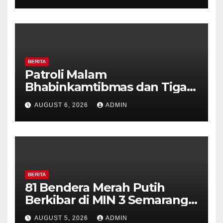
Diajak Aktifkan Ronda
BERITA
Patroli Malam
Bhabinkamtibmas dan Tiga
Pilar Kelurahan Ungaran
AUGUST 6, 2026
ADMIN
Perkuat Kamtibmas, Warga
Diajak Aktifkan Ronda
BERITA
81 Bendera Merah Putih
Berkibar di MIN 3 Semarang,
Bhabinkamtibmas Desa
AUGUST 5, 2026
ADMIN