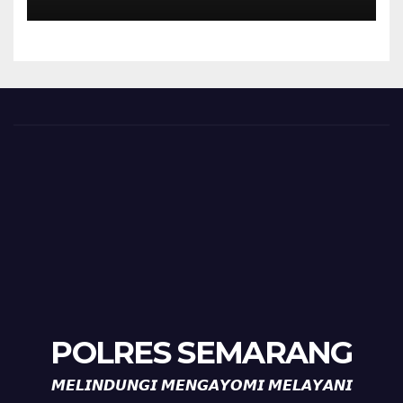
Timpik Hadiri Peringatan
HUT ke-81 Kemerdekaan RI
POLRES SEMARANG
𝙈𝙀𝙇𝙄𝙉𝘿𝙐𝙉𝙂𝙄 𝙈𝙀𝙉𝙂𝘼𝙔𝙊𝙈𝙄 𝙈𝙀𝙇𝘼𝙔𝘼𝙉𝙄