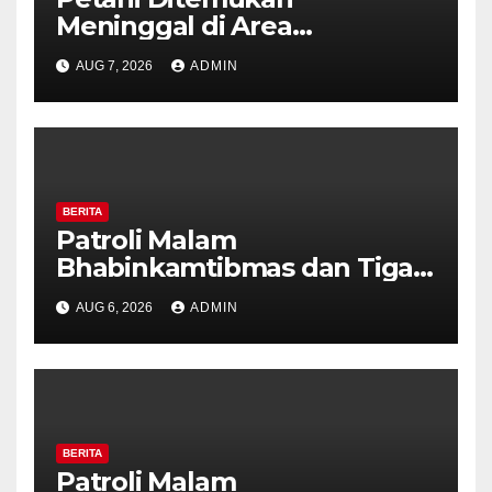
Meninggal di Area
Persawahan Kalibeji, Polisi
AUG 7, 2026
ADMIN
Pastikan Tidak Ada Tanda
Kekerasan
BERITA
Patroli Malam
Bhabinkamtibmas dan Tiga
Pilar Kelurahan Ungaran
AUG 6, 2026
ADMIN
Perkuat Kamtibmas, Warga
Diajak Aktifkan Ronda
BERITA
Patroli Malam