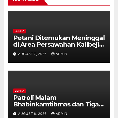
BERITA
Petani Ditemukan Meninggal
di Area Persawahan Kalibeji,
Polisi Pastikan Tidak Ada
AUGUST 7, 2026
ADMIN
Tanda Kekerasan
BERITA
Patroli Malam
Bhabinkamtibmas dan Tiga
Pilar Kelurahan Ungaran
AUGUST 6, 2026
ADMIN
Perkuat Kamtibmas, Warga