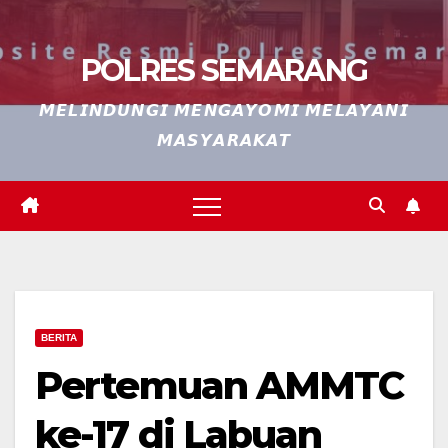
POLRES SEMARANG
𝙈𝙀𝙇𝙄𝙉𝘿𝙐𝙉𝙂𝙄 𝙈𝙀𝙉𝙂𝘼𝙔𝙊𝙈𝙄 𝙈𝙀𝙇𝘼𝙔𝘼𝙉𝙄
𝙈𝘼𝙎𝙔𝘼𝙍𝘼𝙆𝘼𝙏
BERITA
Pertemuan AMMTC
ke-17 di Labuan