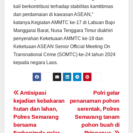
kali berkontribusi terhadap stabilitas kamtibmas
dan perdamaian di kawasan ASEAN,”
katanya.Kegiatan AMMTC ke-17 di Labuan Bajo
Manggarai Barat, Nusa Tenggara Timur diakhiri
penyerahan Keketuaan AMMTC ke-18 dan
Keketuaan ASEAN Senior Official Meeting On
Transnational Crime (SOMTC) ke-24 tahun 2024
kepada negara Laos.
Post
Antisipasi
Polri gelar
kejadian kebakaran
penanaman pohon
navigation
hutan dan lahan,
serentak, Polres
Polres Semarang
Semarang tanam
bersama
pohon buah di
Forkopimda gelar
Pringapus.