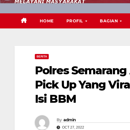
𝙈𝙀𝙇𝘼𝙔𝘼𝙉𝙄 𝙈𝘼𝙎𝙔𝘼𝙍𝘼𝙆𝘼𝙏
HOME
PROFIL
BAGIAN
BERITA
Polres Semaran
Pick Up Yang Vira
Isi BBM
By
admin
OCT 27, 2022