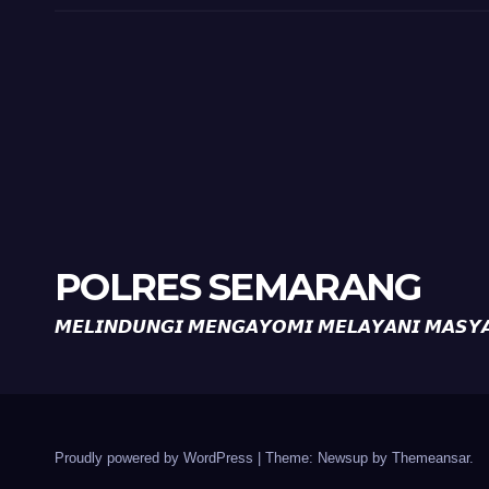
POLRES SEMARANG
𝙈𝙀𝙇𝙄𝙉𝘿𝙐𝙉𝙂𝙄 𝙈𝙀𝙉𝙂𝘼𝙔𝙊𝙈𝙄 𝙈𝙀𝙇𝘼𝙔𝘼𝙉𝙄 𝙈𝘼𝙎𝙔
Proudly powered by WordPress
|
Theme: Newsup by
Themeansar
.