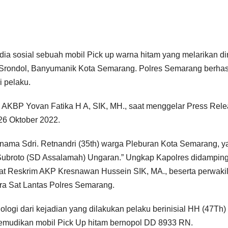
a sosial sebuah mobil Pick up warna hitam yang melarikan dir
rondol, Banyumanik Kota Semarang. Polres Semarang berhas
i pelaku.
 AKBP Yovan Fatika H A, SIK, MH., saat menggelar Press Rel
26 Oktober 2022.
rnama Sdri. Retnandri (35th) warga Pleburan Kota Semarang, y
t Subroto (SD Assalamah) Ungaran.” Ungkap Kapolres didamping
at Reskrim AKP Kresnawan Hussein SIK, MA., beserta perwaki
ra Sat Lantas Polres Semarang.
ogi dari kejadian yang dilakukan pelaku berinisial HH (47Th)
udikan mobil Pick Up hitam bernopol DD 8933 RN.