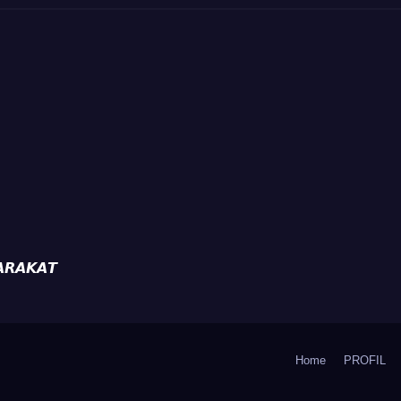
𝙍𝘼𝙆𝘼𝙏
Home
PROFIL