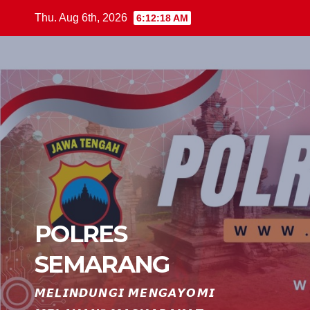
Skip
Thu. Aug 6th, 2026
6:12:19 AM
to
content
POLRES
SEMARANG
𝙈𝙀𝙇𝙄𝙉𝘿𝙐𝙉𝙂𝙄 𝙈𝙀𝙉𝙂𝘼𝙔𝙊𝙈𝙄