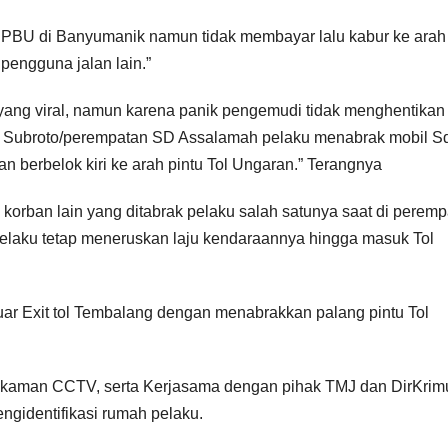
SPBU di Banyumanik namun tidak membayar lalu kabur ke arah
pengguna jalan lain.”
o yang viral, namun karena panik pengemudi tidak menghentikan 
ot Subroto/perempatan SD Assalamah pelaku menabrak mobil Sd
n berbelok kiri ke arah pintu Tol Ungaran.” Terangnya
orban lain yang ditabrak pelaku salah satunya saat di peremp
laku tetap meneruskan laju kendaraannya hingga masuk Tol
luar Exit tol Tembalang dengan menabrakkan palang pintu Tol
i, rekaman CCTV, serta Kerjasama dengan pihak TMJ dan DirKri
ngidentifikasi rumah pelaku.