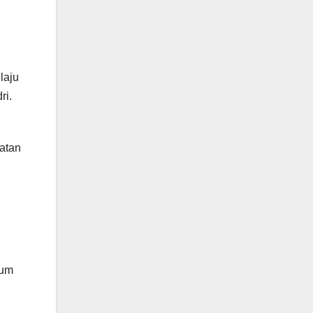
laju
ri.
atan
mum