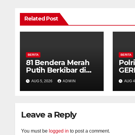
Related Post
BERITA
BERITA
81 Bendera Merah
Polr
Putih Berkibar di
GER
MIN 3 Semarang,
Bud
AUG 5, 2026
ADMIN
AUG 4
Bhabinkamtibmas
Seha
Desa Timpik Hadiri
Pab
Peringatan HUT ke-
81 Kemerdekaan RI
Leave a Reply
You must be
logged in
to post a comment.