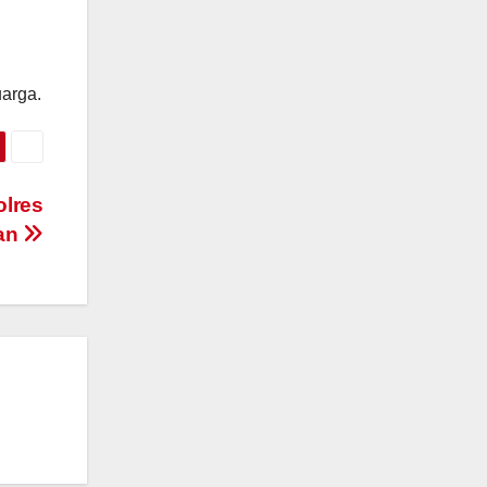
uarga.
olres
kan