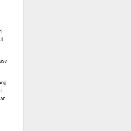
i
il
ease
ang
i
lan