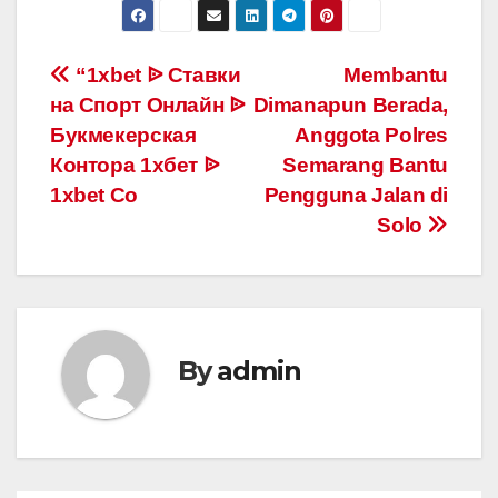
Post
“1xbet ᐉ Ставки
Membantu
на Спорт Онлайн ᐉ
Dimanapun Berada,
navigation
Букмекерская
Anggota Polres
Контора 1хбет ᐉ
Semarang Bantu
1xbet Co
Pengguna Jalan di
Solo
By
admin