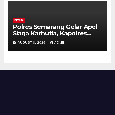
BERITA
Polres Semarang Gelar Apel
Siaga Karhutla, Kapolres
Tekankan Sinergi dan
AUGUST 8, 2026
ADMIN
Kesiapsiagaan Hadapi Musim
Kemarau.