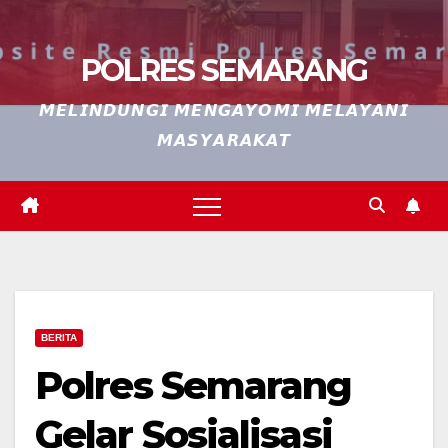
POLRES SEMARANG
𝙈𝙀𝙇𝙄𝙉𝘿𝙐𝙉𝙂𝙄 𝙈𝙀𝙉𝙂𝘼𝙔𝙊𝙈𝙄 𝙈𝙀𝙇𝘼𝙔𝘼𝙉𝙄
𝙈𝘼𝙎𝙔𝘼𝙍𝘼𝙆𝘼𝙏
BERITA
Polres Semarang
Gelar Sosialisasi