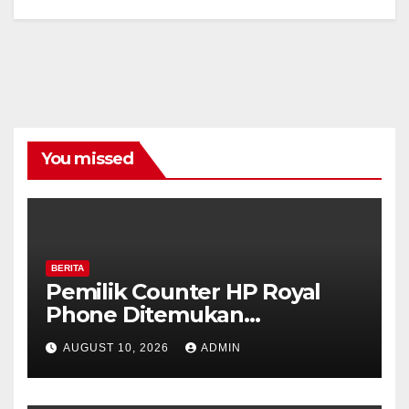
You missed
BERITA
Pemilik Counter HP Royal
Phone Ditemukan
Meninggal di Dalam Mobil di
AUGUST 10, 2026
ADMIN
Grobogan, Polisi Dalami
Keterkaitan dengan Kasus
Pencurian.