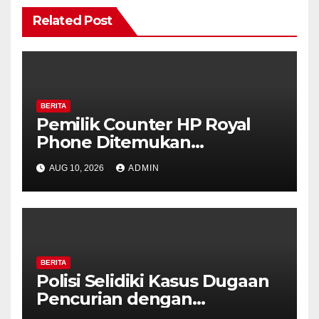
Related Post
BERITA
Pemilik Counter HP Royal
Phone Ditemukan
Meninggal di Dalam Mobil di
AUG 10, 2026
ADMIN
Grobogan, Polisi Dalami
Keterkaitan dengan Kasus
Pencurian.
BERITA
Polisi Selidiki Kasus Dugaan
Pencurian dengan
Kekerasan di Counter HP