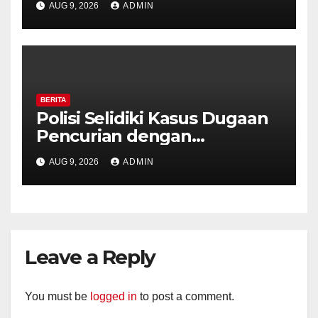
AUG 9, 2026
ADMIN
Royal Phone Ambarawa.
BERITA
Polisi Selidiki Kasus Dugaan
Pencurian dengan
Kekerasan di Counter HP
AUG 9, 2026
ADMIN
Royal Phone Ambarawa.
Leave a Reply
You must be
logged in
to post a comment.