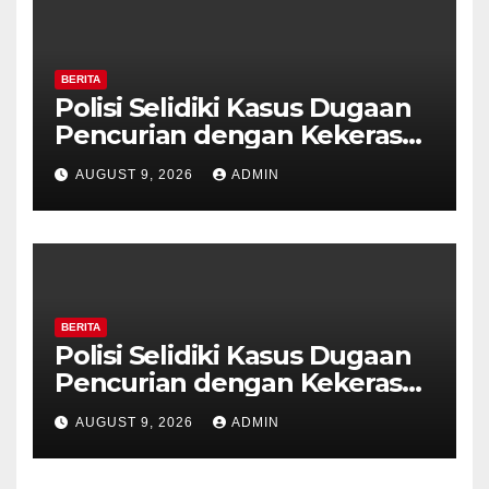
BERITA
Polisi Selidiki Kasus Dugaan
Pencurian dengan Kekerasan
di Counter HP Royal Phone
AUGUST 9, 2026
ADMIN
Ambarawa.
BERITA
Polisi Selidiki Kasus Dugaan
Pencurian dengan Kekerasan
di Counter HP Royal Phone
AUGUST 9, 2026
ADMIN
Ambarawa.