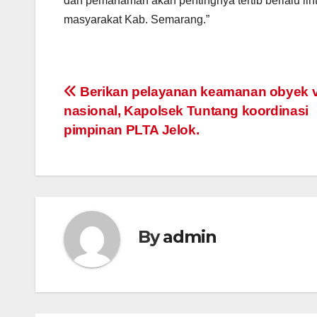
dan pemahaman akan pentingnya tertib berlalu lin
masyarakat Kab. Semarang.”
Post
Berikan pelayanan keamanan obyek vi
nasional, Kapolsek Tuntang koordinasi
navigation
pimpinan PLTA Jelok.
By
admin