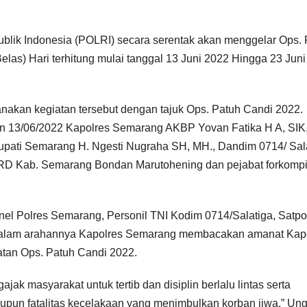
lik Indonesia (POLRI) secara serentak akan menggelar Ops. 
as) Hari terhitung mulai tanggal 13 Juni 2022 Hingga 23 Juni
nakan kegiatan tersebut dengan tajuk Ops. Patuh Candi 2022.
in 13/06/2022 Kapolres Semarang AKBP Yovan Fatika H A, SIK
Bupati Semarang H. Ngesti Nugraha SH, MH., Dandim 0714/ Sal
a DPRD Kab. Semarang Bondan Marutohening dan pejabat forkom
onel Polres Semarang, Personil TNI Kodim 0714/Salatiga, Satpo
dalam arahannya Kapolres Semarang membacakan amanat Kap
atan Ops. Patuh Candi 2022.
jak masyarakat untuk tertib dan disiplin berlalu lintas serta
un fatalitas kecelakaan yang menimbulkan korban jiwa.” Un