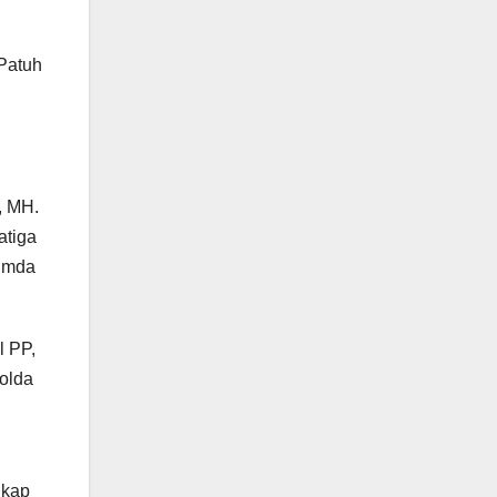
Patuh
, MH.
atiga
pimda
l PP,
olda
gkap