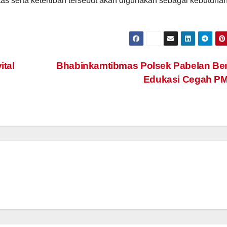
tas serta ketertiban tersebut akan digunakan sebagai kebutuha
tal
Bhabinkamtibmas Polsek Pabelan Ber
Edukasi Cegah P