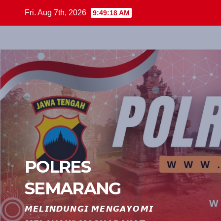
Skip
Fri. Aug 7th, 2026
9:49:19 AM
to
content
POLRES
SEMARANG
𝙈𝙀𝙇𝙄𝙉𝘿𝙐𝙉𝙂𝙄 𝙈𝙀𝙉𝙂𝘼𝙔𝙊𝙈𝙄