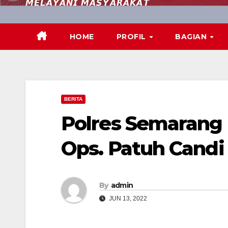
𝙈𝙀𝙇𝘼𝙔𝘼𝙉𝙄 𝙈𝘼𝙎𝙔𝘼𝙍𝘼𝙆𝘼𝙏
HOME
PROFIL
BAGIAN
BERITA
Polres Semarang 
Ops. Patuh Candi
By
admin
JUN 13, 2022