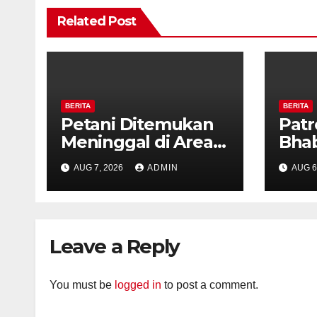
Related Post
BERITA
BERITA
Petani Ditemukan
Patr
Meninggal di Area
Bha
Persawahan
dan 
AUG 7, 2026
ADMIN
AUG 6
Kalibeji, Polisi
Kelu
Pastikan Tidak Ada
Per
Tanda Kekerasan
Kam
Diaj
Leave a Reply
Ron
You must be
logged in
to post a comment.