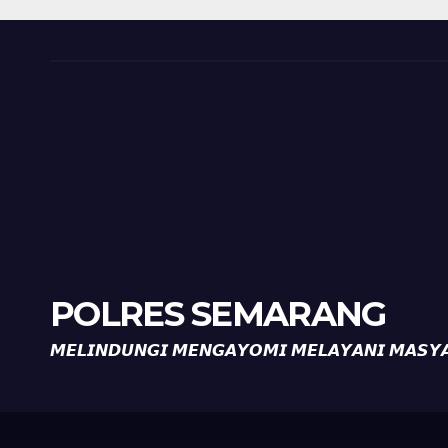
Peringatan HUT ke-
81 Kemerdekaan RI
POLRES SEMARANG
𝙈𝙀𝙇𝙄𝙉𝘿𝙐𝙉𝙂𝙄 𝙈𝙀𝙉𝙂𝘼𝙔𝙊𝙈𝙄 𝙈𝙀𝙇𝘼𝙔𝘼𝙉𝙄 𝙈𝘼𝙎𝙔