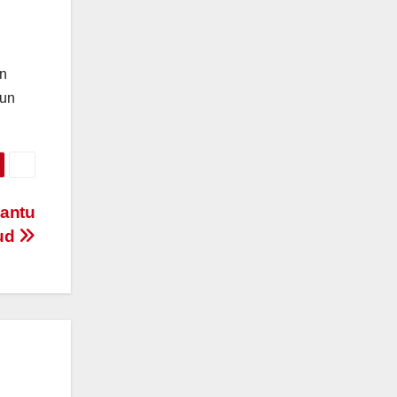
an
pun
Bantu
lud