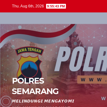
Skip
Thu. Aug 6th, 2026
9:55:43 PM
to
content
POLRES
SEMARANG
𝙈𝙀𝙇𝙄𝙉𝘿𝙐𝙉𝙂𝙄 𝙈𝙀𝙉𝙂𝘼𝙔𝙊𝙈𝙄