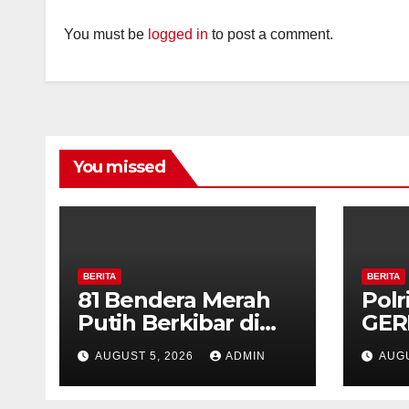
You must be
logged in
to post a comment.
You missed
BERITA
BERITA
81 Bendera Merah
Polr
Putih Berkibar di
GER
MIN 3 Semarang,
Bud
AUGUST 5, 2026
ADMIN
AUGU
Bhabinkamtibmas
di 
Desa Timpik Hadiri
Pab