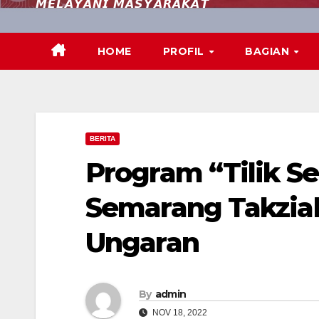
𝙈𝙀𝙇𝘼𝙔𝘼𝙉𝙄 𝙈𝘼𝙎𝙔𝘼𝙍𝘼𝙆𝘼𝙏
HOME
PROFIL
BAGIAN
BERITA
Program “Tilik Se
Semarang Takziah
Ungaran
By
admin
NOV 18, 2022