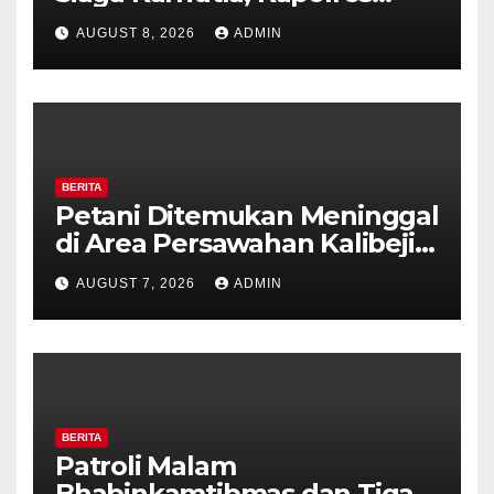
Tekankan Sinergi dan
AUGUST 8, 2026
ADMIN
Kesiapsiagaan Hadapi Musim
Kemarau.
BERITA
Petani Ditemukan Meninggal
di Area Persawahan Kalibeji,
Polisi Pastikan Tidak Ada
AUGUST 7, 2026
ADMIN
Tanda Kekerasan
BERITA
Patroli Malam
Bhabinkamtibmas dan Tiga