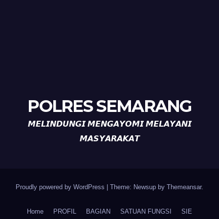
POLRES SEMARANG
𝙈𝙀𝙇𝙄𝙉𝘿𝙐𝙉𝙂𝙄 𝙈𝙀𝙉𝙂𝘼𝙔𝙊𝙈𝙄 𝙈𝙀𝙇𝘼𝙔𝘼𝙉𝙄
𝙈𝘼𝙎𝙔𝘼𝙍𝘼𝙆𝘼𝙏
Proudly powered by WordPress
|
Theme: Newsup by
Themeansar
.
Home
PROFIL
BAGIAN
SATUAN FUNGSI
SIE