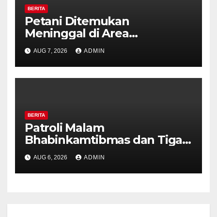
BERITA
Petani Ditemukan
Meninggal di Area
Persawahan Kalibeji, Polisi
AUG 7, 2026
ADMIN
Pastikan Tidak Ada Tanda
Kekerasan
BERITA
Patroli Malam
Bhabinkamtibmas dan Tiga
Pilar Kelurahan Ungaran
AUG 6, 2026
ADMIN
Perkuat Kamtibmas, Warga
Diajak Aktifkan Ronda