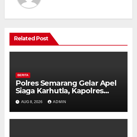
Related Post
BERITA
Polres Semarang Gelar Apel
Siaga Karhutla, Kapolres
Tekankan Sinergi dan
AUG 8, 2026
ADMIN
Kesiapsiagaan Hadapi Musim
Kemarau.