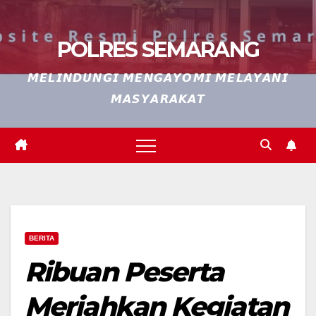
POLRES SEMARANG
𝙈𝙀𝙇𝙄𝙉𝘿𝙐𝙉𝙂𝙄 𝙈𝙀𝙉𝙂𝘼𝙔𝙊𝙈𝙄 𝙈𝙀𝙇𝘼𝙔𝘼𝙉𝙄
𝙈𝘼𝙎𝙔𝘼𝙍𝘼𝙆𝘼𝙏
BERITA
Ribuan Peserta
Meriahkan Kegiatan