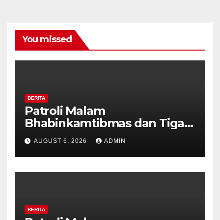
You missed
BERITA
Patroli Malam
Bhabinkamtibmas dan Tiga
Pilar Kelurahan Ungaran
AUGUST 6, 2026
ADMIN
Perkuat Kamtibmas, Warga
Diajak Aktifkan Ronda
BERITA