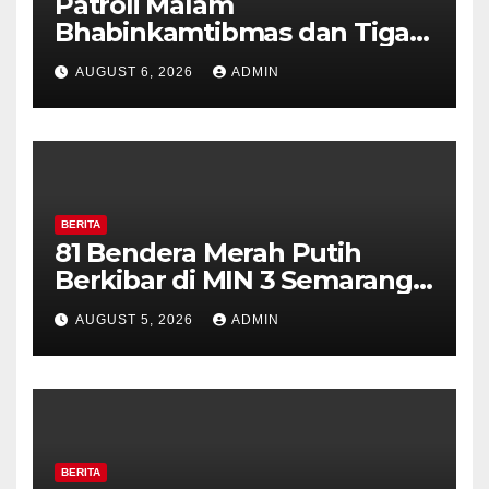
Patroli Malam
Bhabinkamtibmas dan Tiga
Pilar Kelurahan Ungaran
AUGUST 6, 2026
ADMIN
Perkuat Kamtibmas, Warga
Diajak Aktifkan Ronda
BERITA
81 Bendera Merah Putih
Berkibar di MIN 3 Semarang,
Bhabinkamtibmas Desa
AUGUST 5, 2026
ADMIN
Timpik Hadiri Peringatan
HUT ke-81 Kemerdekaan RI
BERITA