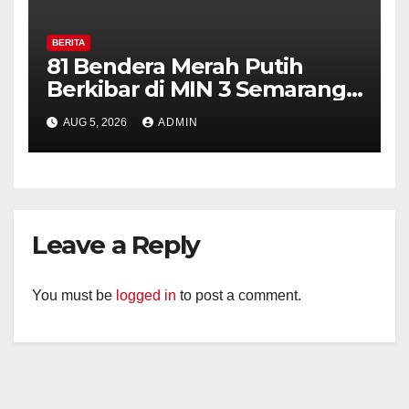
BERITA
81 Bendera Merah Putih
Berkibar di MIN 3 Semarang,
Bhabinkamtibmas Desa
AUG 5, 2026
ADMIN
Timpik Hadiri Peringatan
HUT ke-81 Kemerdekaan RI
Leave a Reply
You must be
logged in
to post a comment.