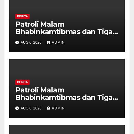
BERITA
Patroli Malam
Bhabinkamtibmas dan Tiga
Pilar Kelurahan Ungaran
AUG 6, 2026
ADMIN
Perkuat Kamtibmas, Warga
Diajak Aktifkan Ronda
BERITA
Patroli Malam
Bhabinkamtibmas dan Tiga
Pilar Kelurahan Ungaran
AUG 6, 2026
ADMIN
Perkuat Kamtibmas, Warga
Diajak Aktifkan Ronda