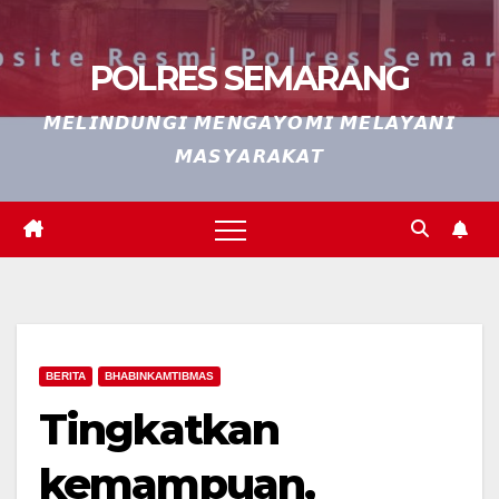
POLRES SEMARANG
𝙈𝙀𝙇𝙄𝙉𝘿𝙐𝙉𝙂𝙄 𝙈𝙀𝙉𝙂𝘼𝙔𝙊𝙈𝙄 𝙈𝙀𝙇𝘼𝙔𝘼𝙉𝙄
𝙈𝘼𝙎𝙔𝘼𝙍𝘼𝙆𝘼𝙏
BERITA
BHABINKAMTIBMAS
Tingkatkan
kemampuan,