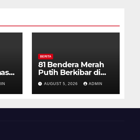
BERITA
81 Bendera Merah
as
Putih Berkibar di
MIN 3 Semarang,
IN
AUGUST 5, 2026
ADMIN
ran
Bhabinkamtibmas
Desa Timpik Hadiri
rga
Peringatan HUT ke-
81 Kemerdekaan RI