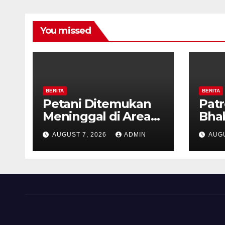
You missed
BERITA
BERITA
Petani Ditemukan
Patr
Meninggal di Area
Bha
Persawahan
dan 
AUGUST 7, 2026
ADMIN
AUGU
Kalibeji, Polisi
Kel
Pastikan Tidak Ada
Per
Tanda Kekerasan
Kam
Diaj
Ron