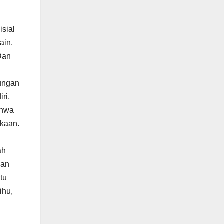
isial
ain.
Dan
bungan
ri,
ahwa
kaan.
ah
kan
tu
ihu,