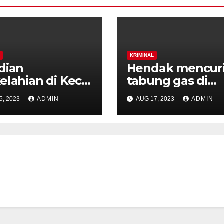
KRIMINAL
dian
Hendak mencur
elahian di Kec.
tabung gas di
wungu, Polres
Kalisidi, Warga
5, 2023
ADMIN
AUG 17, 2023
ADMIN
rang Gelar
Gunungpati
s Release.
diamankan warg