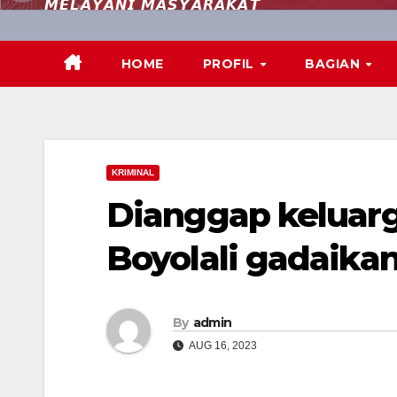
𝙈𝙀𝙇𝘼𝙔𝘼𝙉𝙄 𝙈𝘼𝙎𝙔𝘼𝙍𝘼𝙆𝘼𝙏
HOME
PROFIL
BAGIAN
KRIMINAL
Dianggap keluarg
Boyolali gadaikan
By
admin
AUG 16, 2023