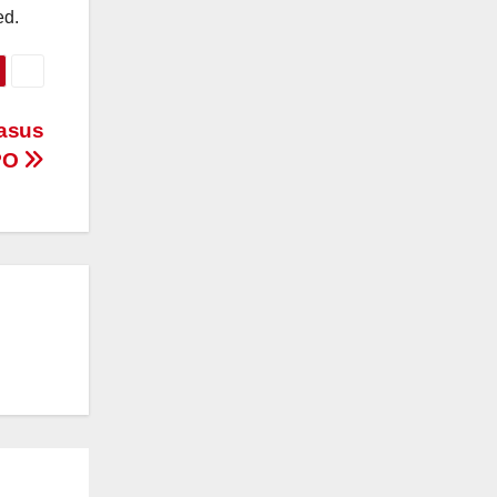
ed.
kasus
PO