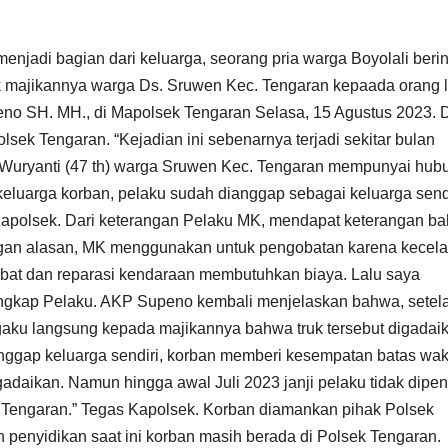
jadi bagian dari keluarga, seorang pria warga Boyolali berin
k majikannya warga Ds. Sruwen Kec. Tengaran kepaada orang l
no SH. MH., di Mapolsek Tengaran Selasa, 15 Agustus 2023. 
k Tengaran. “Kejadian ini sebenarnya terjadi sekitar bulan
n Wuryanti (47 th) warga Sruwen Kec. Tengaran mempunyai hu
m keluarga korban, pelaku sudah dianggap sebagai keluarga sendi
 Kapolsek. Dari keterangan Pelaku MK, mendapat keterangan b
ngan alasan, MK menggunakan untuk pengobatan karena kecela
obat dan reparasi kendaraan membutuhkan biaya. Lalu saya
” Ungkap Pelaku. AKP Supeno kembali menjelaskan bahwa, setel
gaku langsung kepada majikannya bahwa truk tersebut digadai
nggap keluarga sendiri, korban memberi kesempatan batas wak
daikan. Namun hingga awal Juli 2023 janji pelaku tidak dipen
 Tengaran.” Tegas Kapolsek. Korban diamankan pihak Polsek
n penyidikan saat ini korban masih berada di Polsek Tengaran.