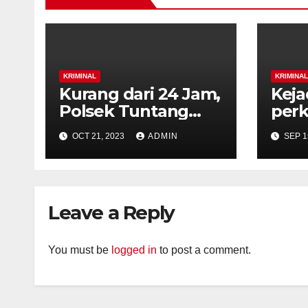
KRIMINAL
KRIMINAL
Kurang dari 24 Jam,
Keja
Polsek Tuntang
perk
tangkap pelaku
Kali
OCT 21, 2023
ADMIN
SEP 1
penusukan
Sema
karyawan Koperasi.
Pres
Leave a Reply
You must be
logged in
to post a comment.