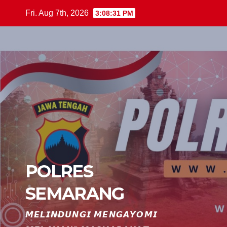
Skip
Fri. Aug 7th, 2026
3:08:31 PM
to
content
POLRES
SEMARANG
𝙈𝙀𝙇𝙄𝙉𝘿𝙐𝙉𝙂𝙄 𝙈𝙀𝙉𝙂𝘼𝙔𝙊𝙈𝙄