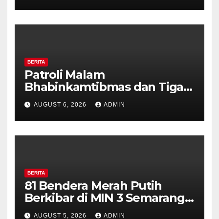
Perkuat Kamtibmas, Warga
Diajak Aktifkan Ronda
BERITA
Patroli Malam
Bhabinkamtibmas dan Tiga
Pilar Kelurahan Ungaran
AUGUST 6, 2026
ADMIN
Perkuat Kamtibmas, Warga
Diajak Aktifkan Ronda
BERITA
81 Bendera Merah Putih
Berkibar di MIN 3 Semarang,
Bhabinkamtibmas Desa
AUGUST 5, 2026
ADMIN