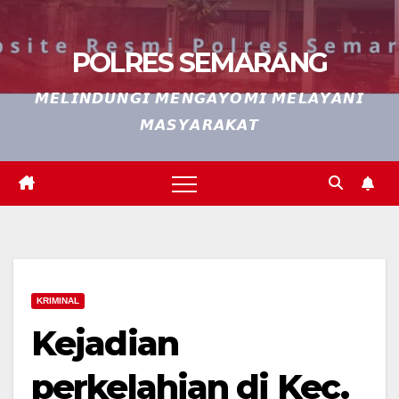
POLRES SEMARANG
𝙈𝙀𝙇𝙄𝙉𝘿𝙐𝙉𝙂𝙄 𝙈𝙀𝙉𝙂𝘼𝙔𝙊𝙈𝙄 𝙈𝙀𝙇𝘼𝙔𝘼𝙉𝙄
𝙈𝘼𝙎𝙔𝘼𝙍𝘼𝙆𝘼𝙏
KRIMINAL
Kejadian
perkelahian di Kec.