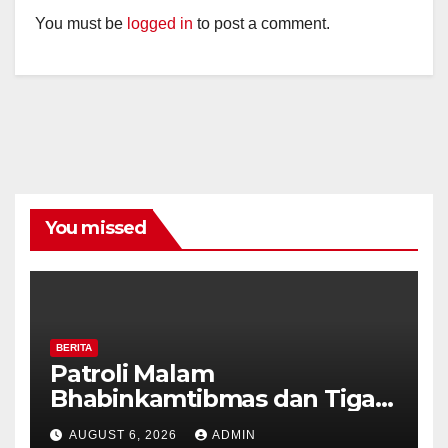
You must be
logged in
to post a comment.
You missed
BERITA
Patroli Malam
Bhabinkamtibmas dan Tiga
Pilar Kelurahan Ungaran
AUGUST 6, 2026
ADMIN