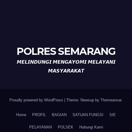
POLRES SEMARANG
𝙈𝙀𝙇𝙄𝙉𝘿𝙐𝙉𝙂𝙄 𝙈𝙀𝙉𝙂𝘼𝙔𝙊𝙈𝙄 𝙈𝙀𝙇𝘼𝙔𝘼𝙉𝙄
𝙈𝘼𝙎𝙔𝘼𝙍𝘼𝙆𝘼𝙏
Proudly powered by WordPress
|
Theme: Newsup by
Themeansar
.
Home
PROFIL
BAGIAN
SATUAN FUNGSI
SIE
PELAYANAN
POLSEK
Hubungi Kami