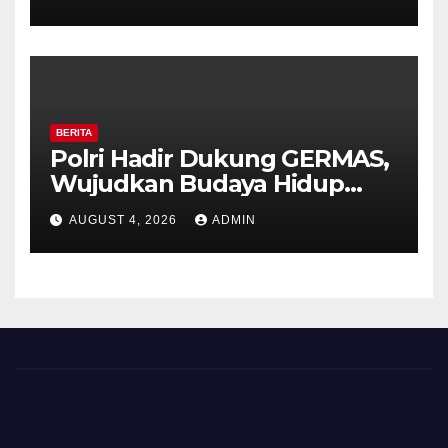
Timpik Hadiri Peringatan
HUT ke-81 Kemerdekaan RI
BERITA
Polri Hadir Dukung GERMAS,
Wujudkan Budaya Hidup
Sehat di Kecamatan Pabelan
AUGUST 4, 2026
ADMIN