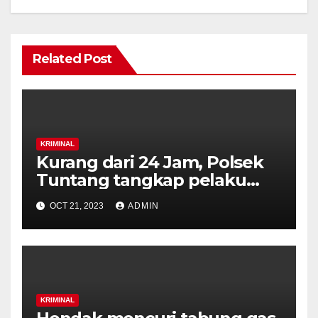
Related Post
KRIMINAL
Kurang dari 24 Jam, Polsek
Tuntang tangkap pelaku
penusukan karyawan
OCT 21, 2023
ADMIN
Koperasi.
KRIMINAL