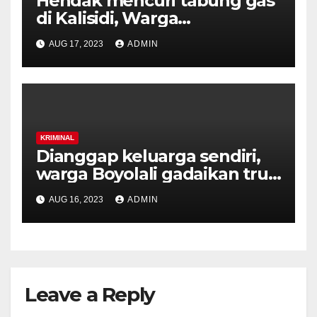
Hendak mencuri tabung gas
di Kalisidi, Warga
Gunungpati diamankan
AUG 17, 2023
ADMIN
warga.
KRIMINAL
Dianggap keluarga sendiri,
warga Boyolali gadaikan truk
milik majikannya
AUG 16, 2023
ADMIN
Leave a Reply